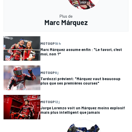
Plus de
Marc Márquez
MOTOGP
19 h
Marc Márquez assume enfin : "Le favori, c'est
moi, non ?"
MOTOGP
8 j
Tardozzi prévient: "Márquez vaut beaucoup
plus que ses premières courses"
MOTOGP
12 j
Jorge Lorenzo voit un Márquez moins explosif
mais plus intelligent que jamais