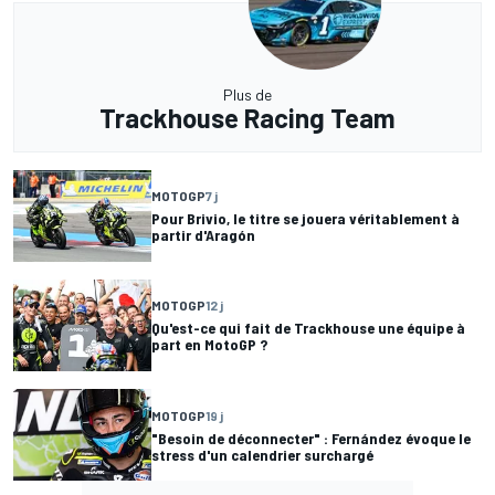
Plus de
Trackhouse Racing Team
MOTOGP
7 j
Pour Brivio, le titre se jouera véritablement à
partir d'Aragón
MOTOGP
12 j
Qu'est-ce qui fait de Trackhouse une équipe à
part en MotoGP ?
MOTOGP
19 j
"Besoin de déconnecter" : Fernández évoque le
stress d'un calendrier surchargé