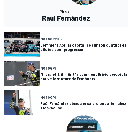
Plus de
Raúl Fernández
MOTOGP
23 h
Comment Aprilia capitalise sur son quatuor de
pilotes pour progresser
MOTOGP
1 j
"Il grandit, il mûrit" : comment Brivio perçoit la
nouvelle stature de Fernández
MOTOGP
1 j
Raúl Fernández décroche sa prolongation chez
Trackhouse