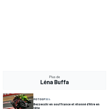
Plus de
Léna Buffa
MOTOGP
18 h
Bezzecchi en souffrance et étonné d'être en
tête