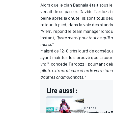
Alors que le clan Bagnaia était sous 
venait de se passer, Davide Tardozzi e
peine après la chute, ils sont tous deu
retour, à pied, dans la voie des stand
"Rien",
répond le team manager lorsque 
instant,
"juste merci pour tout ce qu'il
merci."
Malgré ce 12-0 très lourd de conséque
ayant maintes fois prouvé que la cour
vrai",
concède Tardozzi, pourtant déjà
pilote extraordinaire et on le verra l'
d’autres championnats."
Lire aussi :
MOTOGP
Championnat - Ma