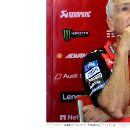
WRC
WEC
Photo de : Gold and Goose Photography / LAT Images 