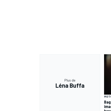
Plus de
Léna Buffa
MOT
Bagn
ima
bra