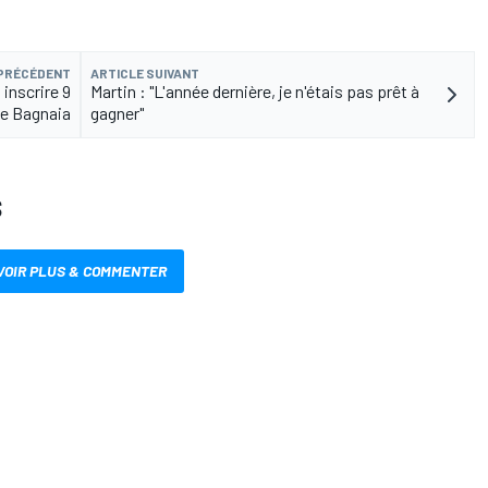
 PRÉCÉDENT
ARTICLE SUIVANT
 inscrire 9
Martin : "L'année dernière, je n'étais pas prêt à
ue Bagnaia
gagner"
S
VOIR PLUS & COMMENTER