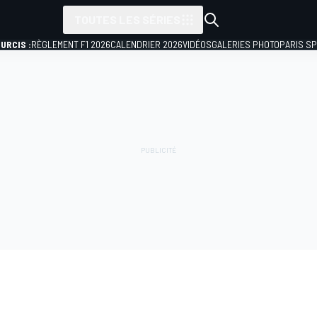
TOUTES LES SÉRIES
URCIS :
RÈGLEMENT F1 2026
CALENDRIER 2026
VIDÉOS
GALERIES PHOTO
PARIS S