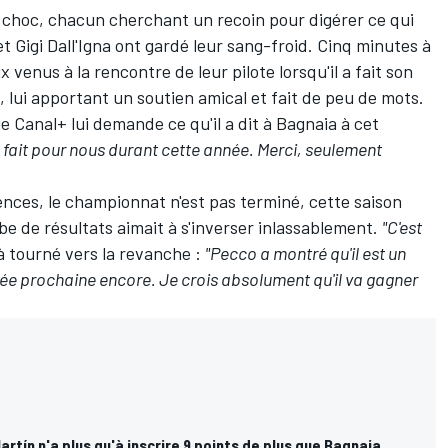
le choc, chacun cherchant un recoin pour digérer ce qui
t Gigi Dall'Igna ont gardé leur sang-froid. Cinq minutes à
x venus à la rencontre de leur pilote lorsqu'il a fait son
s, lui apportant un soutien amical et fait de peu de mots.
Canal+ lui demande ce qu'il a dit à Bagnaia à cet
 a fait pour nous durant cette année. Merci, seulement
nces, le championnat n'est pas terminé, cette saison
be de résultats aimait à s'inverser inlassablement.
"C'est
 tourné vers la revanche :
"Pecco a montré qu'il est un
année prochaine encore. Je crois absolument qu'il va gagner
rtín n'a plus qu'à inscrire 9 points de plus que Bagnaia