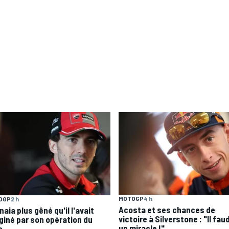
MOTOGP
4 h
OGP
2 h
Acosta et ses chances de
aia plus gêné qu'il l'avait
victoire à Silverstone : "Il fau
giné par son opération du
un miracle !"
s