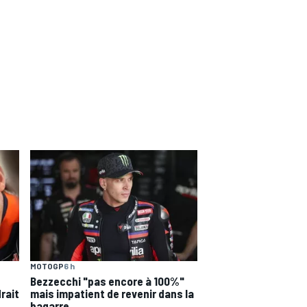
MOTOGP
6 h
Bezzecchi "pas encore à 100%"
drait
mais impatient de revenir dans la
bagarre