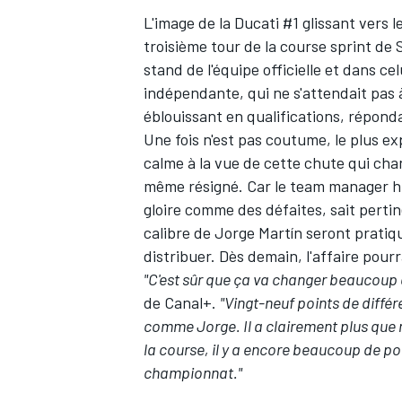
L'image de la Ducati #1 glissant vers
troisième tour de
la course sprint de
stand de l'équipe officielle et dans c
indépendante, qui ne s'attendait pas à 
éblouissant en qualifications, répondai
Une fois n'est pas coutume, le plus e
calme à la vue de cette chute qui cha
même résigné. Car le team manager hi
gloire comme des défaites, sait perti
calibre de
Jorge Martín
seront pratiqu
distribuer. Dès demain, l'affaire pour
"C'est sûr que ça va changer beaucoup 
de Canal+.
"Vingt-neuf points de diffé
comme Jorge. Il a clairement plus que
la course, il y a encore beaucoup de poin
championnat."