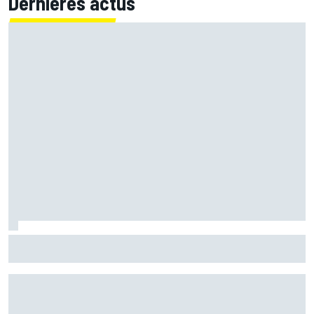
Dernières actus
Ce que Fernando Alonso a retenu de son duel avec Michael
Schumacher