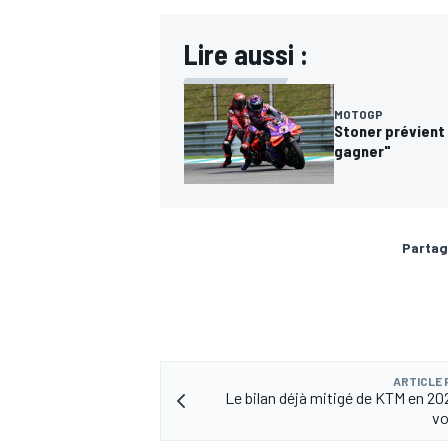
Lire aussi :
MOTOGP
AUTRES CHAMPIONNATS
Stoner prévient 
gagner"
Partag
ARTICLE
Le bilan déjà mitigé de KTM en 202
vo