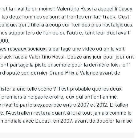
et la rivalité en moins !
Valentino Rossi
a accueilli
Casey
 les deux hommes se sont affrontés en flat-track. C'est
ique, qui titillera à coup sûr l'œil des plus nostalgiques.
nds supporters de l'un ou de l'autre, tant leur duel avait
2000.
ses réseaux sociaux, a partagé une vidéo où on le voit
track face à Valentino Rossi. Douze ans jour pour jour ont
nt partagé la piste ensemble pour la dernière fois, le 11
disputé son dernier Grand Prix à Valence avant de
ister à une telle scène ? Il est probable que les deux
s premiers à ne pas le croire, eux qui ont enflammé
ivalité parfois exacerbée entre 2007 et 2012. L'Italien
e, l'Australien restera quant à lui à tout jamais comme le
mondiale avec Ducati, en 2007, avant de doubler la mise