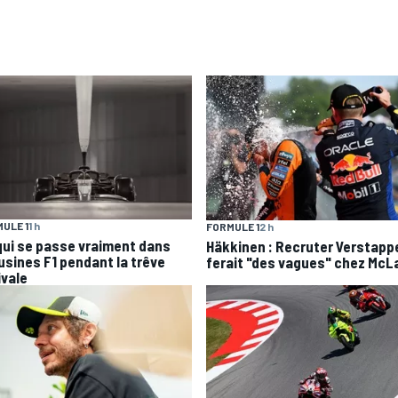
ULE 1
1 h
FORMULE 1
2 h
qui se passe vraiment dans
Häkkinen : Recruter Verstapp
 usines F1 pendant la trêve
ferait "des vagues" chez McL
ivale