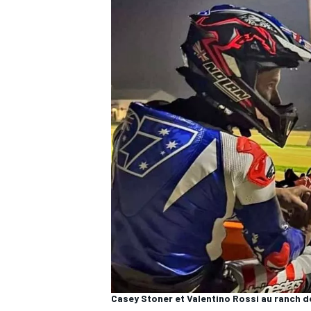
WRC
WEC
Casey Stoner et Valentino Rossi au ranch de