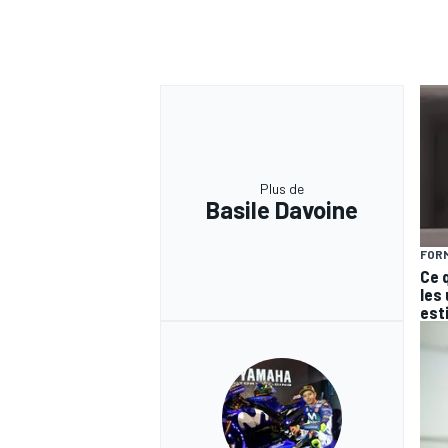
Plus de
Basile Davoine
FORM
Ce 
les
est