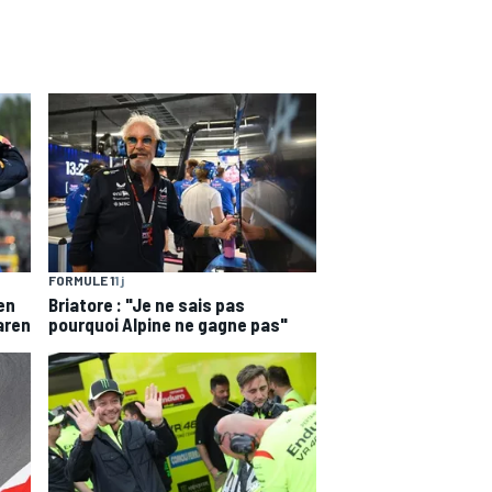
FORMULE 1
1 j
en
Briatore : "Je ne sais pas
aren
pourquoi Alpine ne gagne pas"