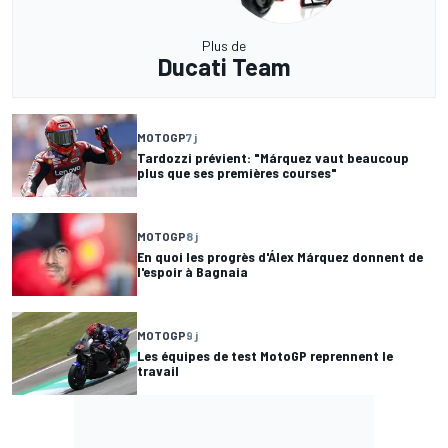
Plus de
Ducati Team
MOTOGP
7 j
Tardozzi prévient: "Márquez vaut beaucoup
plus que ses premières courses"
MOTOGP
8 j
En quoi les progrès d'Álex Márquez donnent de
l'espoir à Bagnaia
MOTOGP
9 j
Les équipes de test MotoGP reprennent le
travail