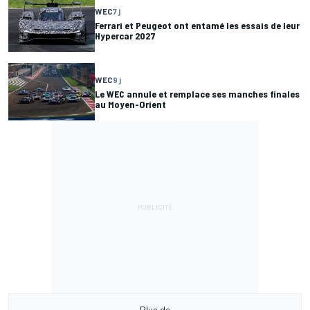
WEC
7 j
Ferrari et Peugeot ont entamé les essais de leur
Hypercar 2027
WEC
9 j
Le WEC annule et remplace ses manches finales
au Moyen-Orient
Plus de