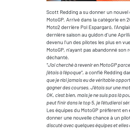
Scott Redding
a su donner un nouvel él
MotoGP. Arrivé dans la catégorie en 
Moto2 derrière
Pol Espargaró
, l'Angl
dernière saison au guidon d'une Aprili
devenu l'un des pilotes les plus en 
MotoGP, n'ayant
pas abandonné son rê
déchanté.
"J'ai cherché à revenir en MotoGP parce 
j'étais à l'époque"
, a confié Redding d
que je n'ai jamais eu de véritable oppo
gagner des courses. J'étais sur une moto 
OK, c'est bien, mais je ne suis pas là p
peut finir dans le top 5, je l'étudierai s
Les équipes du MotoGP préfèrent en e
donner une nouvelle chance à un pilo
discuté avec quelques équipes et elles dis