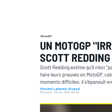
MotoGP
MOTOGP
UN MOTOGP "IR
SCOTT REDDING
Scott Redding estime qu'il n'est "p
faire leurs preuves en MotoGP, caté
moments difficiles, il s'épanouit 
Vincent Lalanne-Sicaud
Mis à jour:
20 oct. 2021, 08:40