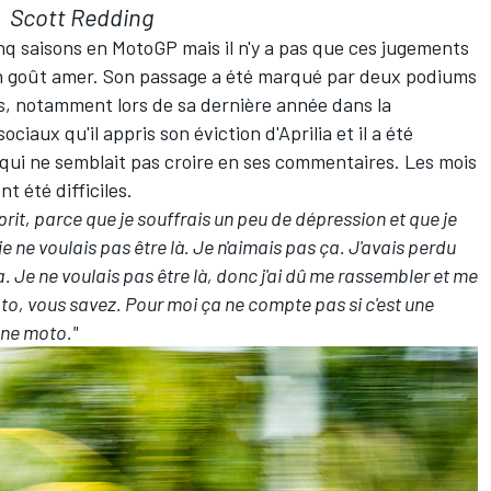
Scott Redding
q saisons en MotoGP mais il n'y a pas que ces jugements
sé un goût amer. Son passage a été marqué par deux podiums
ns, notamment lors de sa dernière année dans la
sociaux qu'il appris son éviction
d'Aprilia et il a été
qui ne semblait pas croire en ses commentaires
. Les mois
t été difficiles.
rit, parce que je souffrais un peu de dépression et que je
je ne voulais pas être là. Je n'aimais pas ça. J'avais perdu
a. Je ne voulais pas être là, donc j'ai dû me rassembler et me
to, vous savez. Pour moi ça ne compte pas si c'est une
une moto."