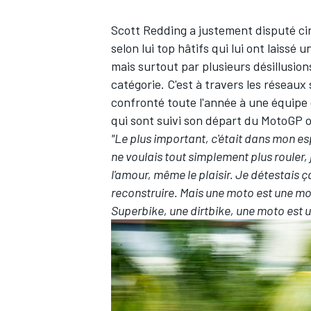
Scott Redding a justement disputé cin
selon lui top hâtifs qui lui ont lais
mais surtout par plusieurs désillusio
catégorie. C'est
à travers les réseaux 
AUTRES CHAMPIONNATS
confronté toute l'année à une équipe
qui sont suivi son départ du MotoGP on
"Le plus important, c'était dans mon esp
ne voulais tout simplement plus rouler, 
l'amour, même le plaisir. Je détestais ç
reconstruire. Mais une moto est une mo
Superbike, une dirtbike, une moto est 