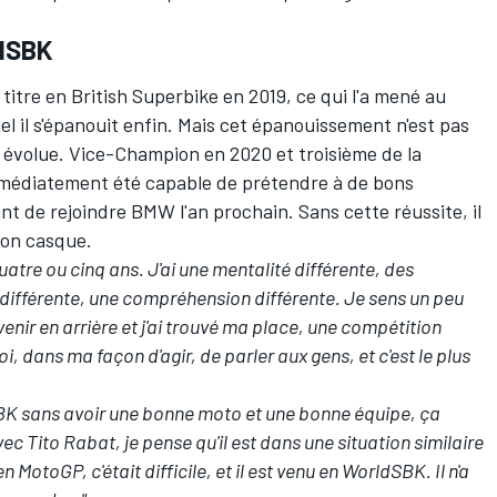
ldSBK
titre en British Superbike en 2019, ce qui l'a mené au
 il s'épanouit enfin. Mais cet épanouissement n'est pas
l évolue. Vice-Champion en 2020 et troisième de la
mmédiatement été capable de prétendre à de bons
vant de
rejoindre BMW l'an prochain
. Sans cette réussite, il
son casque.
 quatre ou cinq ans. J'ai une mentalité différente, des
 différente, une compréhension différente. Je sens un peu
enir en arrière et j'ai trouvé ma place, une compétition
oi, dans ma façon d'agir, de parler aux gens, et c'est le plus
dSBK sans avoir une bonne moto et une bonne équipe, ça
vec Tito Rabat, je pense qu'il est dans une situation similaire
en MotoGP, c'était difficile, et il est venu en WorldSBK. Il n'a