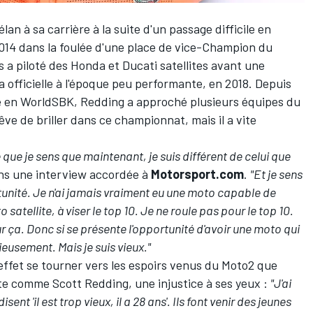
an à sa carrière à la suite d'un passage difficile en
2014 dans la foulée d'une place de vice-Champion du
ais a piloté des Honda et Ducati satellites avant une
a officielle à l'époque peu performante, en 2018. Depuis
vue en WorldSBK, Redding a approché
plusieurs équipes du
ve de briller dans ce championnat
, mais il a vite
que je sens que maintenant, je suis différent de celui que
ans une interview accordée à
Motorsport.com
.
"Et je sens
rtunité. Je n'ai jamais vraiment eu une moto capable de
satellite, à viser le top 10. Je ne roule pas pour le top 10.
our ça. Donc si se présente l'opportunité d'avoir une moto qui
érieusement. Mais je suis vieux."
ffet se tourner vers les espoirs venus du Moto2 que
te comme Scott Redding, une injustice à ses yeux :
"J'ai
ent 'il est trop vieux, il a 28 ans'. Ils font venir des jeunes