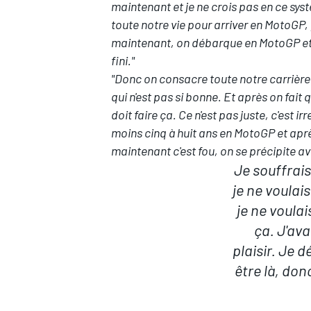
maintenant et je ne crois pas en ce sys
toute notre vie pour arriver en MotoGP, 
maintenant, on débarque en MotoGP et s
fini."
"Donc on consacre toute notre carrière
qui n'est pas si bonne. Et après on fait
doit faire ça. Ce n'est pas juste, c'est 
moins cinq à huit ans en MotoGP et après
maintenant c'est fou, on se précipite a
Je souffrais
je ne voulai
je ne voulai
ça. J'av
plaisir. Je 
être là, don