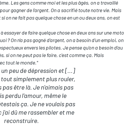
tème. Les gens comme moi et les plus âgés, on a travaillé
pour gagner de l'argent. On a sacrifié toute notre vie. Mais
i on ne fait pas quelque chose en un ou deux ans, on est
 à essayer de faire quelque chose en deux ans sur une moto
 quoi ? On n'a pas gagné d'argent, on a besoin d'un emploi, on
irrespectueux envers les pilotes. Je pense qu'on a besoin d'au
, si on ne peut pas le faire, c'est comme ça. Mais
vec tout le monde."
 un peu de dépression et [...]
s tout simplement plus rouler,
s pas être là. Je n'aimais pas
ais perdu l'amour, même le
détestais ça. Je ne voulais pas
c j'ai dû me rassembler et me
reconstruire.