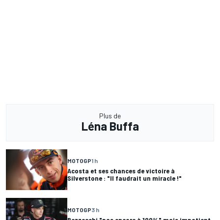
Plus de
Léna Buffa
MOTOGP
1 h
Acosta et ses chances de victoire à
Silverstone : "Il faudrait un miracle !"
MOTOGP
3 h
Bezzecchi "pas encore à 100%" mais impatient