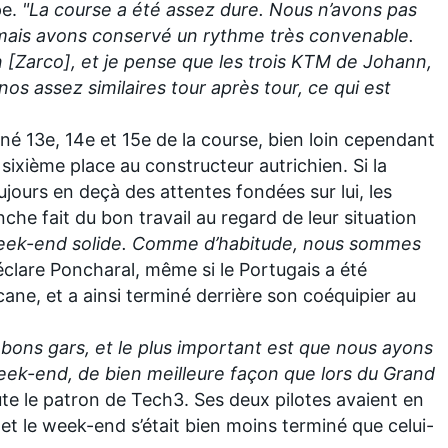
pe.
"La course a été assez dure.
Nous n’avons pas
mais avons conservé un rythme très convenable.
 [Zarco], et je pense que les trois KTM de Johann,
nos assez similaires tour après tour, ce qui est
miné 13e, 14e et 15e de
la course
, bien loin cependant
e sixième place au constructeur autrichien. Si la
jours en deçà des attentes fondées sur lui, les
nche fait du bon travail au regard de leur situation
 week-end solide. Comme d’habitude, nous sommes
éclare Poncharal, même si le Portugais a été
ane, et a ainsi terminé derrière son coéquipier au
bons gars, et le plus important est que nous ayons
eek-end, de bien meilleure façon que lors du Grand
ute le patron de Tech3. Ses deux pilotes avaient en
, et le week-end s’était bien moins terminé que celui-