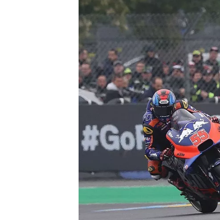
WRC
WEC