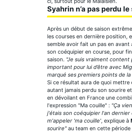
ci, surtout pour le Malaisien.
Syahrin n’a pas perdu le 
Après un début de saison extrêmem
les courses en dernière position, 
AUTRES CHAMPIONNATS
semble avoir fait un pas en avant 
son coéquipier en course, pour fi
saison.
"Je suis vraiment content 
important pour lui d’être avec Mig
marqué ses premiers points de la 
Si ce résultat aura de quoi mettre
autant jamais perdu son sourire e
en dévoilant en France une combi
l'expression "Ma couille" :
"Ça vien
j'étais son coéquipier l'an dernie
m'appeler 'ma couille'
, explique à
sourire"
au team en cette période