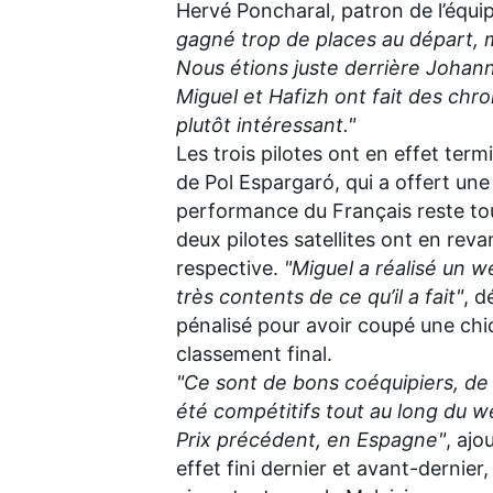
Hervé Poncharal, patron de l’équi
gagné trop de places au départ, 
Nous étions juste derrière Johann
Miguel et Hafizh ont fait des chro
plutôt intéressant."
Les trois pilotes ont en effet ter
de
Pol Espargaró
, qui a offert un
performance du Français reste tou
deux pilotes satellites ont en reva
respective.
"Miguel a réalisé un
très contents de ce qu’il a fait"
, d
pénalisé pour avoir coupé une chic
classement final.
"Ce sont de bons coéquipiers, de 
été compétitifs tout au long du w
Prix précédent, en Espagne"
, ajo
effet fini dernier et avant-dernier