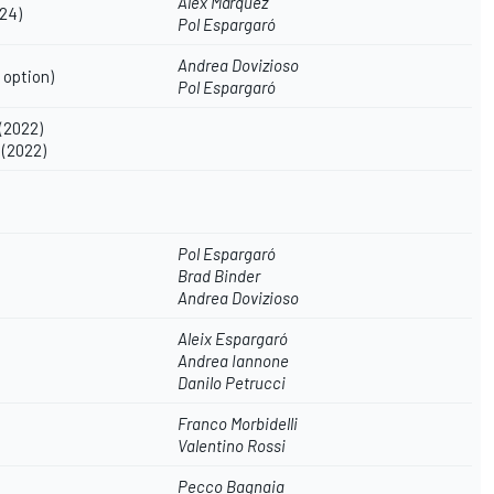
Álex Márquez
24)
Pol Espargaró
Andrea Dovizioso
 option)
Pol Espargaró
(2022)
(2022)
Pol Espargaró
Brad Binder
Andrea Dovizioso
Aleix Espargaró
Andrea Iannone
Danilo Petrucci
Franco Morbidelli
Valentino Rossi
Pecco Bagnaia