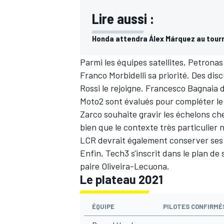
Lire aussi :
Honda attendra Álex Márquez au tour
Parmi les équipes satellites, Petrona
AUTRES CHAMPIONNATS
Franco Morbidelli
sa priorité. Des di
Rossi
le rejoigne.
Francesco Bagnaia
d
Moto2 sont évalués pour compléter le 
Zarco
souhaite gravir les échelons ch
bien que le contexte très particulier n
LCR devrait également conserver ses p
Enfin, Tech3 s'inscrit dans le plan de
paire Oliveira-Lecuona.
Le plateau 2021
ÉQUIPE
PILOTES CONFIRMÉS