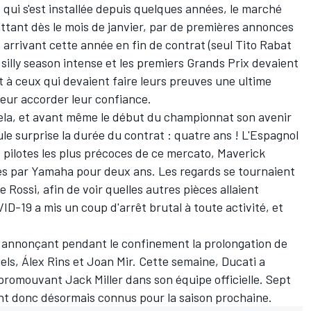
qui s'est installée depuis quelques années, le marché
ttant dès le mois de janvier, par de premières annonces
s arrivant cette année en fin de contrat (seul Tito Rabat
 silly season intense et les premiers Grands Prix devaient
t à ceux qui devaient faire leurs preuves une ultime
leur accorder leur confiance.
cela, et avant même le début du championnat son avenir
le surprise la durée du contrat : quatre ans ! L'Espagnol
ux pilotes les plus précoces de ce mercato,
Maverick
isés par Yamaha pour deux ans. Les regards se tournaient
e Rossi, afin de voir quelles autres pièces allaient
ID-19 a mis un coup d'arrêt brutal à toute activité, et
e, annonçant pendant le confinement la prolongation de
els,
Álex Rins
et
Joan Mir
. Cette semaine, Ducati a
n promouvant
Jack Miller
dans son équipe officielle. Sept
sont donc désormais connus pour la saison prochaine.