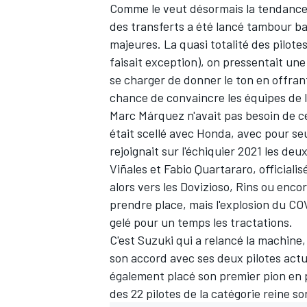
Comme le veut désormais la tendance 
des transferts a été lancé tambour ba
majeures. La quasi totalité des pilote
faisait exception), on pressentait une
se charger de donner le ton en offran
chance de convaincre les équipes de 
Marc Márquez
n'avait pas besoin de 
était scellé avec Honda, avec pour seu
rejoignait sur l'échiquier 2021 les de
Viñales
et
Fabio Quartararo
, official
alors vers les Dovizioso, Rins ou encor
prendre place, mais l'explosion du COV
gelé pour un temps les tractations.
C'est Suzuki qui a relancé la machin
son accord avec ses deux pilotes actu
également placé son premier pion e
des 22 pilotes de la catégorie reine 