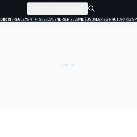
TOUTES LES SÉRIES
URCIS :
RÈGLEMENT F1 2026
CALENDRIER 2026
VIDÉOS
GALERIES PHOTO
PARIS S