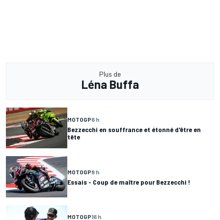
Plus de
Léna Buffa
MOTOGP
6 h
Bezzecchi en souffrance et étonné d'être en
tête
MOTOGP
8 h
Essais - Coup de maître pour Bezzecchi !
MOTOGP
16 h