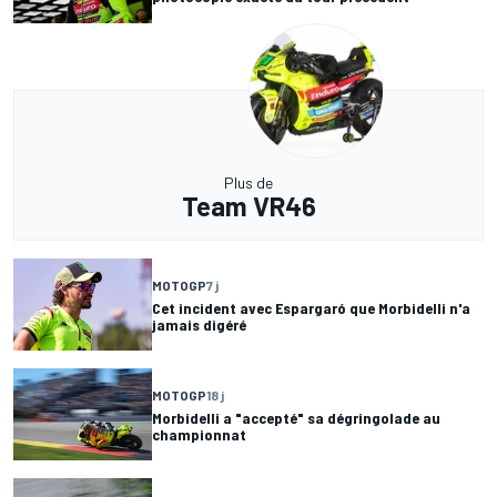
Plus de
Team VR46
MOTOGP
7 j
Cet incident avec Espargaró que Morbidelli n'a
jamais digéré
MOTOGP
18 j
Morbidelli a "accepté" sa dégringolade au
championnat