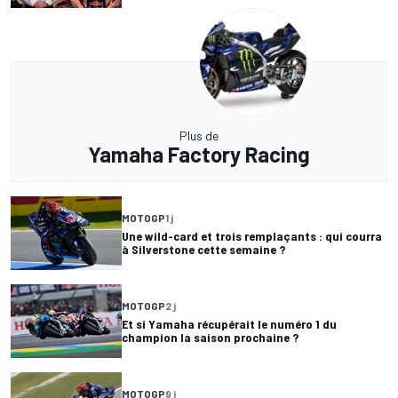
Plus de
Yamaha Factory Racing
MOTOGP
1 j
Une wild-card et trois remplaçants : qui courra
à Silverstone cette semaine ?
MOTOGP
2 j
Et si Yamaha récupérait le numéro 1 du
champion la saison prochaine ?
MOTOGP
9 j