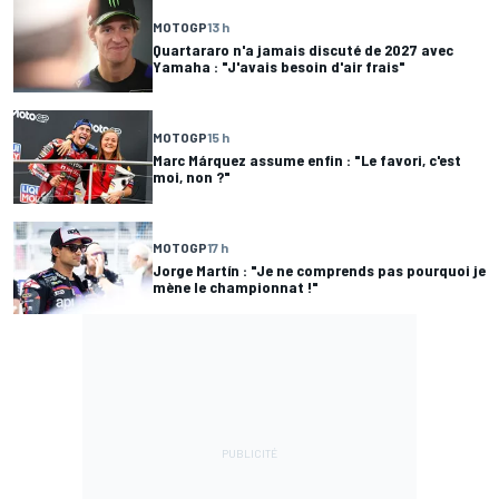
MOTOGP
13 h
Quartararo n'a jamais discuté de 2027 avec
Yamaha : "J'avais besoin d'air frais"
MOTOGP
15 h
Marc Márquez assume enfin : "Le favori, c'est
moi, non ?"
MOTOGP
17 h
Jorge Martín : "Je ne comprends pas pourquoi je
mène le championnat !"