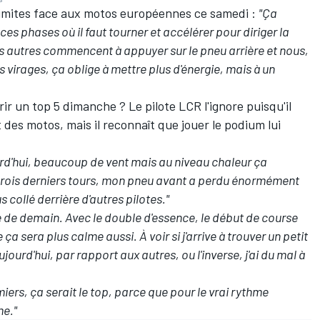
limites face aux motos européennes ce samedi :
"Ça
es phases où il faut tourner et accélérer pour diriger la
 autres commencent à appuyer sur le pneu arrière et nous,
les virages, ça oblige à mettre plus d'énergie, mais à un
rir un top 5 dimanche
? Le pilote LCR l'ignore puisqu'il
des motos, mais il reconnaît que jouer le podium lui
rd'hui, beaucoup de vent mais au niveau chaleur ça
 trois derniers tours, mon pneu avant a perdu énormément
 collé derrière d'autres pilotes."
 de demain. Avec le double d'essence, le début de course
a sera plus calme aussi. À voir si j'arrive à trouver un petit
ourd'hui, par rapport aux autres, ou l'inverse, j'ai du mal à
iers, ça serait le top, parce que pour le vrai rythme
e."