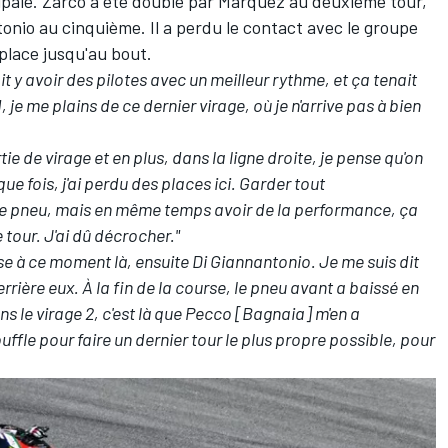
ncipale. Zarco a été doublé par Márquez au deuxième tour,
nio au cinquième. Il a perdu le contact avec le groupe
place jusqu'au bout.
llait y avoir des pilotes avec un meilleur rythme, et ça tenait
je me plains de ce dernier virage, où je n'arrive pas à bien
ie de virage et en plus, dans la ligne droite, je pense qu'on
ue fois, j'ai perdu des places ici. Garder tout
le pneu, mais en même temps avoir de la performance, ça
tour. J'ai dû décrocher."
sse à ce moment là, ensuite Di Giannantonio. Je me suis dit
derrière eux. À la fin de la course, le pneu avant a baissé en
 le virage 2, c'est là que Pecco [Bagnaia] m'en a
uffle pour faire un dernier tour le plus propre possible, pour