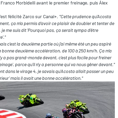
t
Franco Morbidelli
avant le premier freinage, puis
Álex
s'est félicité Zarco sur Canal+.
"Cette prudence qu'Acosta
ent, ça m'a permis d'avoir ce plaisir de doubler et tenter de
je me suis dit 'Pourquoi pas, ça serait sympa d'être
'."
ais c'est la deuxième partie où j'ai même été un peu aspiré
e bonne deuxième accélération, de 100 à 250 km/h. Ça m'a
'y a pas grand-monde devant, c'est plus facile pour freiner
freinage', parce qu'il n'y a personne qui va nous gêner devant."
nt dans le virage 4, je savais qu'Acosta allait passer un peu
érieur' mais il avait une bonne accélération."