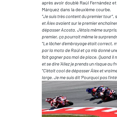
après avoir doublé
Raúl Fernández
e
Márquez
dans la deuxième courbe.
"Je suis très content du premier tour"
, 
et Álex avaient sur le premier enchaînem
dépasser Acosta. J'étais même surpris, 
premier, ça pourrait même le surprendre
"Le lâcher d'embrayage était correct, m
par la moto de Raúl et ça m'a donné un
fait gagner pas mal de place. Quand il n
et se dire 'Allez je prends un risque au 
"C'était cool de dépasser Álex et vraime
large. Je me suis dit 'Pourquoi pas l'int