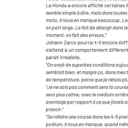
La Honda a encore affiché certaines 
semble simple à dire, mais dans toutes c
moto, il nous en manque beaucoup. Les
on part large. Le fait de s'élargir dans 
moment, on fait des erreurs."
Johann Zarco pourra-t-il encore s'off
s'attend à un comportement différent 
parait irréaliste.
"On avait de superbes conditions aujou
semblait bien, et malgré ça, dans mes
de température, parce que je n'étais plus
"Je ne sais pas comment sera la course
sera plus calme, avec le medium arrière ç
avantage par rapport à ce que j'avais auj
prévoir."
"Se refaire une course dans les 4-5 prem
podium, il nous en manque, quand mêm