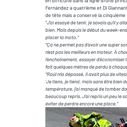
en difficulté dans la ligne droite pri
Fernández a quatrième et Di Giannanto
de tête mais a conservé la cinquième 
"J'ai essayé de tenir, je savais qu'il y a
bien. Mais depuis le début du week-end, 
AUTRES CHAMPIONNATS
placer la moto."
"Ça ne permet pas d'avoir une super sort
n'est pas les meilleurs en moteur. À chaq
l'enchaînement, essayer d'économiser 
fait quelques mètres de perdu à chaque 
"Raúl m'a dépassé, il avait plus de vite
'Je tiens, je tiens', mais sans être bien 
température, j'ai manqué de tomber dans
beaucoup repris. J'ai repris un peu le so
éviter de perdre encore une place."