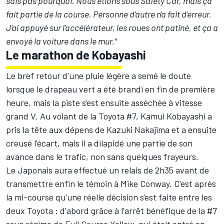
sais pas pourquoi. Nous étions sous Safety Car, mais ça
fait partie de la course. Personne d'autre n'a fait d'erreur.
J'ai appuyé sur l'accélérateur, les roues ont patiné, et ça a
envoyé la voiture dans le mur."
Le marathon de Kobayashi
Le bref retour d'une pluie légère a semé le doute
lorsque le drapeau vert a été brandi en fin de première
heure, mais la piste s'est ensuite asséchée à vitesse
grand V. Au volant de la Toyota #7,
Kamui Kobayashi
a
pris la tête aux dépens de
Kazuki Nakajima
et a ensuite
creusé l'écart, mais il a dilapidé une partie de son
avance dans le trafic, non sans quelques frayeurs.
Le Japonais aura effectué un relais de 2h35 avant de
transmettre enfin le témoin à
Mike Conway
. C'est après
la mi-course qu'une réelle décision s'est faite entre les
deux Toyota : d'abord grâce à l'arrêt bénéfique de la #7