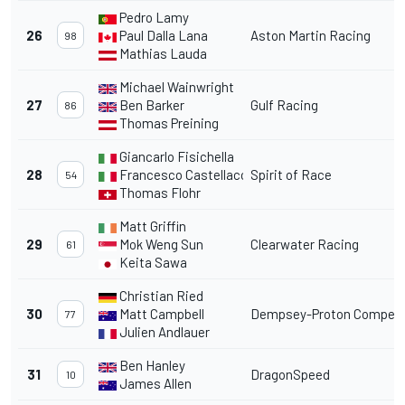
Pedro Lamy
26
Paul Dalla Lana
Aston Martin Racing
98
Mathias Lauda
Michael Wainwright
27
Ben Barker
Gulf Racing
86
Thomas Preining
Giancarlo Fisichella
28
Francesco Castellacci
Spirit of Race
54
Thomas Flohr
Matt Griffin
29
Mok Weng Sun
Clearwater Racing
61
Keita Sawa
Christian Ried
30
Matt Campbell
Dempsey-Proton Competi
77
Julien Andlauer
Ben Hanley
31
DragonSpeed
10
James Allen