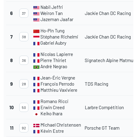
Nabil Jeffri
6
Weiron Tan
Jackie Chan DC Racing
37
Jazeman Jaafar
Ho-Pin Tung
7
Stéphane Richelmi
Jackie Chan DC Racing
38
Gabriel Aubry
Nicolas Lapierre
8
Pierre Thiriet
Signatech Alpine Matmut
36
André Negrao
Jean-Éric Vergne
9
François Perrodo
TDS Racing
28
Matthieu Vaxiviere
Romano Ricci
10
Erwin Creed
Larbre Compétition
50
Keiko lhara
Michael Christensen
11
Porsche GT Team
92
Kévin Estre