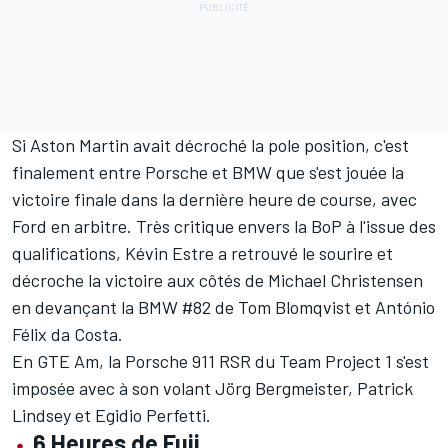
Si Aston Martin avait décroché la pole position, c'est
finalement entre Porsche et BMW que s'est jouée la
victoire finale dans la dernière heure de course, avec
Ford en arbitre.
Très critique envers la BoP
à l'issue des
qualifications,
Kévin Estre
a retrouvé le sourire et
décroche la victoire aux côtés de
Michael Christensen
en devançant la BMW #82 de
Tom Blomqvist
et
António
Félix da Costa
.
En GTE Am, la Porsche 911 RSR du Team Project 1 s'est
imposée avec à son volant
Jörg Bergmeister
,
Patrick
Lindsey
et
Egidio Perfetti
.
6 Heures de Fuji