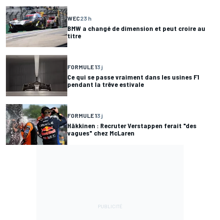
WEC
23 h
BMW a changé de dimension et peut croire au
titre
FORMULE 1
3 j
Ce qui se passe vraiment dans les usines F1
pendant la trêve estivale
FORMULE 1
3 j
Häkkinen : Recruter Verstappen ferait "des
vagues" chez McLaren