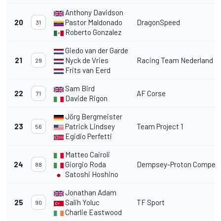
Anthony Davidson
20
Pastor Maldonado
DragonSpeed
31
Roberto Gonzalez
Giedo van der Garde
21
Nyck de Vries
Racing Team Nederland
29
Frits van Eerd
Sam Bird
22
AF Corse
71
Davide Rigon
Jörg Bergmeister
23
Patrick Lindsey
Team Project 1
56
Egidio Perfetti
Matteo Cairoli
24
Giorgio Roda
Dempsey-Proton Competi
88
Satoshi Hoshino
Jonathan Adam
25
Salih Yoluc
TF Sport
90
Charlie Eastwood