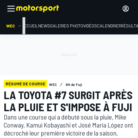
WEC
ACCUEIL
NEWS
GALERIES PHOTO
VIDÉOS
CALENDRIER
RÉSULT
RÉSUMÉ DE COURSE
WEC
6H de Fuji
LA TOYOTA #7 SURGIT APRÈS
LA PLUIE ET S'IMPOSE À FUJI
Dans une course qui a débuté sous la pluie, Mike
Conway, Kamui Kobayashi et José María López ont
décroché leur première victoire de la saison,