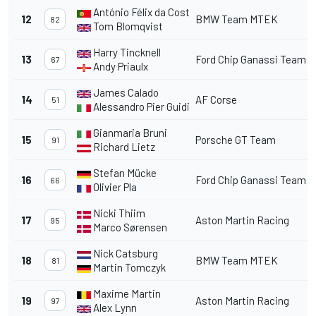
António Félix da Costa
12
BMW Team MTEK
82
Tom Blomqvist
Harry Tincknell
13
Ford Chip Ganassi Team 
67
Andy Priaulx
James Calado
14
AF Corse
51
Alessandro Pier Guidi
Gianmaria Bruni
15
Porsche GT Team
91
Richard Lietz
Stefan Mücke
16
Ford Chip Ganassi Team 
66
Olivier Pla
Nicki Thiim
17
Aston Martin Racing
95
Marco Sørensen
Nick Catsburg
18
BMW Team MTEK
81
Martin Tomczyk
Maxime Martin
19
Aston Martin Racing
97
Alex Lynn