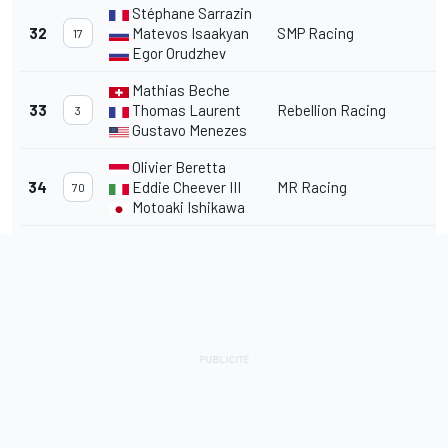
Stéphane Sarrazin
32
Matevos Isaakyan
SMP Racing
17
Egor Orudzhev
Mathias Beche
33
Thomas Laurent
Rebellion Racing
3
Gustavo Menezes
Olivier Beretta
34
Eddie Cheever III
MR Racing
70
Motoaki Ishikawa