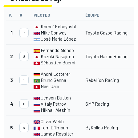
P.
#
PILOTES
ÉQUIPE
Kamui Kobayashi
1
Mike Conway
Toyota Gazoo Racing
7
José María López
Fernando Alonso
2
Kazuki Nakajima
Toyota Gazoo Racing
8
Sébastien Buemi
André Lotterer
3
Bruno Senna
Rebellion Racing
1
Neel Jani
Jenson Button
4
Vitaly Petrov
SMP Racing
11
Mikhail Aleshin
Oliver Webb
5
Tom Dillmann
ByKolles Racing
4
James Rossiter