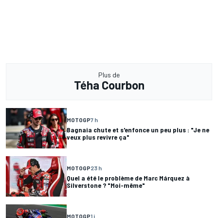
Plus de
Téha Courbon
MOTOGP
7 h
Bagnaia chute et s'enfonce un peu plus : "Je ne
veux plus revivre ça"
MOTOGP
23 h
Quel a été le problème de Marc Márquez à
Silverstone ? "Moi-même"
MOTOGP
1 j