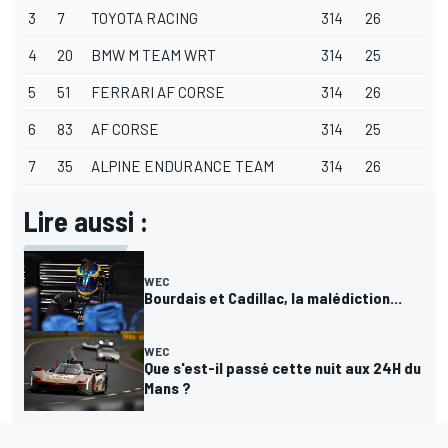
3
7
TOYOTA RACING
314
26
4
20
BMW M TEAM WRT
314
25
5
51
FERRARI
AF CORSE
314
26
6
83
AF CORSE
314
25
7
35
ALPINE
ENDURANCE TEAM
314
26
Lire aussi :
WEC
Bourdais et Cadillac, la malédiction...
WEC
Que s'est-il passé cette nuit aux 24H du
Mans ?