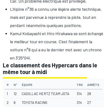
Car. Un problème électrique est privilégié.
L'Alpine n°36 a connu une légère alerte technique,
mais est parvenue à reprendre la piste, tout en
perdant néanmoins quelques positions.
Kamui Kobayashi
et Hiro Hirakawa se sont échangé
le meilleur tour en course. C'est finalement la
voiture n°8 qui a eu le dernier mot avec un chrono
en 3'25"041.
Le classement des Hypercars dans le
même tour à midi
P.
N°
ÉQUIPE
TRS
ARRÊTS
1
12
CADILLAC HERTZ TEAM JOTA
314
28
2
8
TOYOTA RACING
314
27