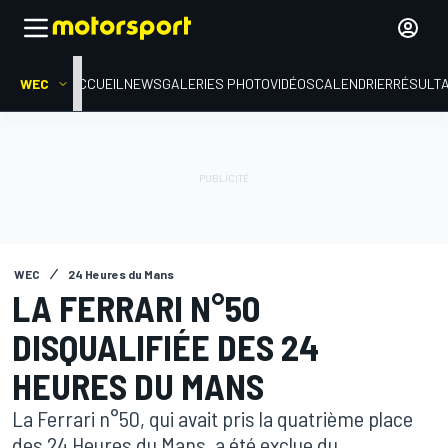
WEC
ACCUEIL
NEWS
GALERIES PHOTO
VIDÉOS
CALENDRIER
RÉSULT
WEC
24 Heures du Mans
LA FERRARI N°50
DISQUALIFIÉE DES 24
HEURES DU MANS
La Ferrari n°50, qui avait pris la quatrième place
des 24 Heures du Mans, a été exclue du