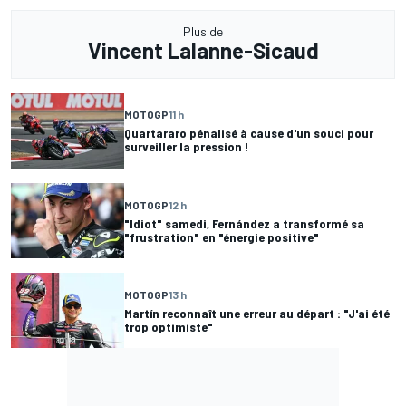
Plus de
Vincent Lalanne-Sicaud
MOTOGP
11 h
Quartararo pénalisé à cause d'un souci pour
surveiller la pression !
MOTOGP
12 h
"Idiot" samedi, Fernández a transformé sa
"frustration" en "énergie positive"
MOTOGP
13 h
Martín reconnaît une erreur au départ : "J'ai été
trop optimiste"