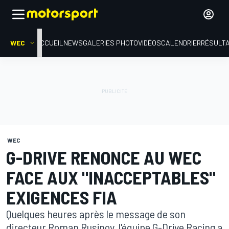
WEC
ACCUEIL
NEWS
GALERIES PHOTO
VIDÉOS
CALENDRIER
RÉSULT
WEC
G-DRIVE RENONCE AU WEC
FACE AUX "INACCEPTABLES"
EXIGENCES FIA
Quelques heures après le message de son
directeur Roman Rusinov, l'équipe G-Drive Racing a