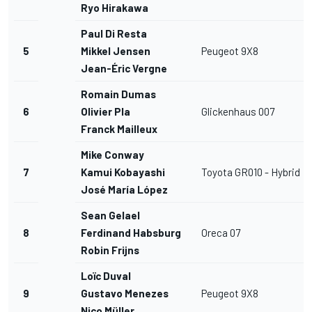
Ryo Hirakawa
Paul Di Resta
5
Mikkel Jensen
Peugeot 9X8
Jean-Éric Vergne
Romain Dumas
6
Olivier Pla
Glickenhaus 007
Franck Mailleux
Mike Conway
7
Kamui Kobayashi
Toyota GR010 - Hybrid
José María López
Sean Gelael
8
Ferdinand Habsburg
Oreca 07
Robin Frijns
Loïc Duval
9
Gustavo Menezes
Peugeot 9X8
Nico Müller