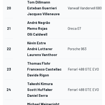
Tom Dillmann
20
Esteban Guerrieri
Vanwall Vandervell 680
Jacques Villeneuve
André Negrão
21
Memo Rojas
Oreca 07
Olli Caldwell
Kévin Estre
22
André Lotterer
Porsche 963
Laurens Vanthoor
Thomas Flohr
23
Francesco Castellacci
Ferrari 488 GTE EVO
Davide Rigon
Takeshi Kimura
24
Scott Huffaker
Ferrari 488 GTE EVO
Daniel Serra
Michael Wainwright