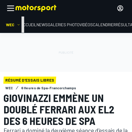
WEC
ACCUEIL
NEWS
GALERIES PHOTO
VIDÉOS
CALENDRIER
RÉSULT
RÉSUMÉ D'ESSAIS LIBRES
WEC
6 Heures de Spa-Francorchamps
GIOVINAZZI EMMÈNE UN
DOUBLÉ FERRARI AUX EL2
DES 6 HEURES DE SPA
Ferrari a dominé la deuxième séance d'essais de la