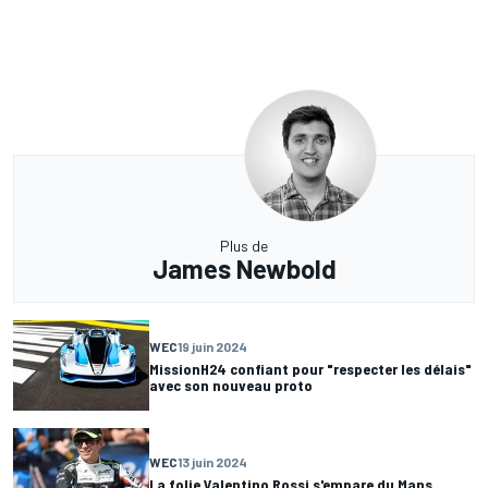
Plus de
James Newbold
WEC
19 juin 2024
MissionH24 confiant pour "respecter les délais"
avec son nouveau proto
WEC
13 juin 2024
La folie Valentino Rossi s'empare du Mans