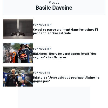
Plus de
Basile Davoine
FORMULE 1
2 h
Ce qui se passe vraiment dans les usines F1
pendant la trêve estivale
FORMULE 1
3 h
Häkkinen : Recruter Verstappen ferait "des
vagues" chez McLaren
FORMULE 1
1 j
Briatore : "Je ne sais pas pourquoi Alpine ne
gagne pas"