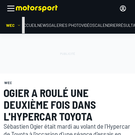
WEC
ACCUEIL
NEWS
GALERIES PHOTO
VIDÉOS
CALENDRIER
RÉSULT
WEC
OGIER A ROULÉ UNE
DEUXIÈME FOIS DANS
L'HYPERCAR TOYOTA
Sébastien Ogier était mardi au volant de l'Hypercar
de Toyota à l'occasion d'une séance d'essais en