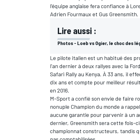
l'équipe anglaise fera confiance à
Lore
Adrien Fourmaux
et
Gus Greensmith
.
Lire aussi :
Photos - Loeb vs Ogier, le choc des l
Le pilote italien est un habitué des 
l'an dernier à deux rallyes avec la For
Safari Rally au Kenya. À 33 ans, il e
dix ans et compte pour meilleur résu
en 2016.
M-Sport a confié
son envie de faire 
nonuple Champion du monde a rappelé
aucune garantie pour parvenir à un 
dernier, Greensmith sera cette fois-c
championnat constructeurs, tandis que
pas comptabilisées.