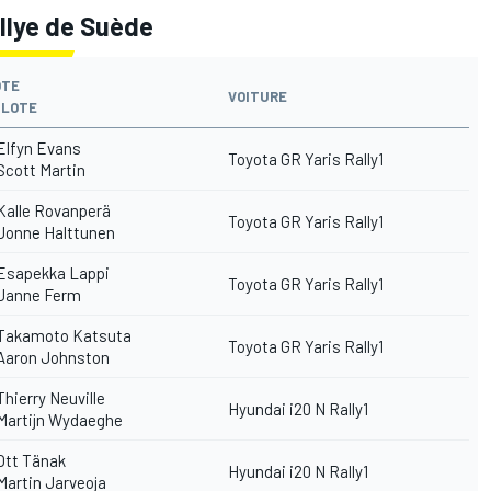
llye de Suède
OTE
VOITURE
ILOTE
Elfyn Evans
Toyota GR Yaris Rally1
Scott Martin
Kalle Rovanperä
Toyota GR Yaris Rally1
Jonne Halttunen
Esapekka Lappi
Toyota GR Yaris Rally1
Janne Ferm
Takamoto Katsuta
Toyota GR Yaris Rally1
Aaron Johnston
hierry Neuville
Hyundai i20 N Rally1
Martijn Wydaeghe
Ott Tänak
Hyundai i20 N Rally1
artin Jarveoja