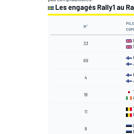
Les engagés Rally1 au Ra
PIL
N°
COP
33
69
4
18
T
11
8
M