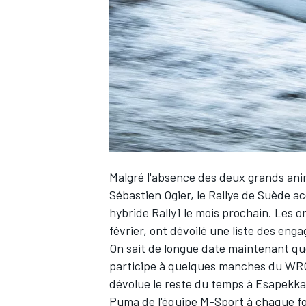
WRC
Malgré l'absence des deux grands an
Sébastien Ogier
, le Rallye de Suède a
hybride Rally1 le mois prochain. Les o
février, ont dévoilé une liste des eng
WEC
On sait de longue date maintenant que
participe à quelques manches du WRC 
dévolue le reste du temps à
Esapekka
Puma de l'équipe M-Sport à chaque fo