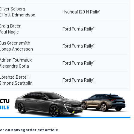
liver Solberg
Hyundai i20 N Rally1
Elliott Edmondson
Craig Breen
Ford Puma Rally1
aul Nagle
Gus Greensmith
Ford Puma Rally1
Jonas Andersson
Adrien Fourmaux
Ford Puma Rally1
lexandre Coria
orenzo Bertelli
Ford Puma Rally1
Simone Scattolin
er ou sauvegarder cet article