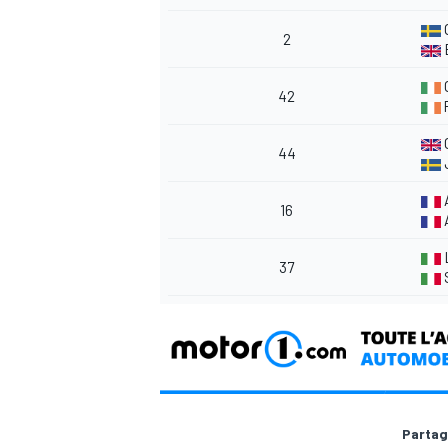
O
2
42
P
AUTRES CHAMPIONNATS
44
16
A
L
37
Partag