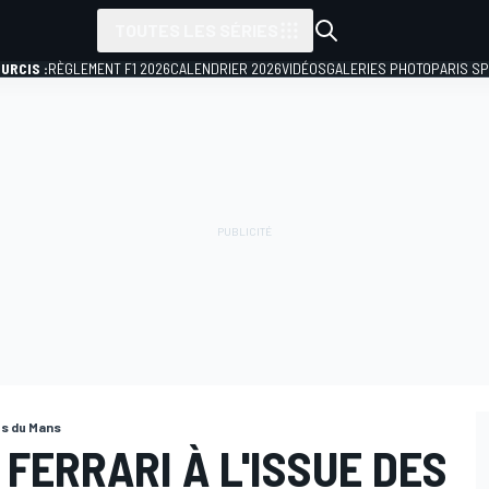
TOUTES LES SÉRIES
URCIS :
RÈGLEMENT F1 2026
CALENDRIER 2026
VIDÉOS
GALERIES PHOTO
PARIS S
s du Mans
FERRARI À L'ISSUE DES