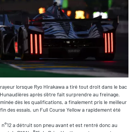
frayeur lorsque
Ryo Hirakawa
a tiré tout droit dans le bac
 Hunaudières après s'être fait surprendre au freinage.
minée dès les qualifications, a finalement pris le meilleur
fin des essais, un Full Course Yellow a rapidement été
c n°12 a détruit son pneu avant et est rentré donc au