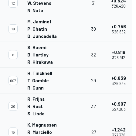
+0.324
W. Stevens
31
12
3'26.420
N. Nato
M. Jaminet
+0.756
P. Chatin
30
19
3'26.852
D. Juncadella
S. Buemi
+0.816
B. Hartley
32
8
3'26.912
R. Hirakawa
H. Tincknell
+0.839
T. Gamble
29
007
3'26.935
R. Gunn
R. Frijns
+0.907
R. Rast
32
20
3'27.003
S. Linde
K. Magnussen
+1.242
R. Marciello
27
15
3'27.338