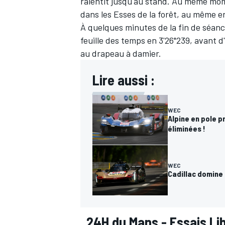
ralentit jusqu'au stand. Au même mo
dans les Esses de la forêt, au même 
À quelques minutes de la fin de séanc
feuille des temps en 3'26"239, avant d
au drapeau à damier.
AUTRES CHAMPIONNATS
Lire aussi :
WEC
Alpine en pole p
éliminées !
WEC
Cadillac domine 
24H du Mans - Essais Li