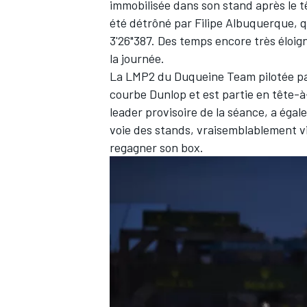
immobilisée dans son stand après le 
été détrôné par
Filipe Albuquerque
, 
3'26"387. Des temps encore très éloig
la journée.
La LMP2 du Duqueine Team pilotée par 
courbe Dunlop et est partie en tête-à-
leader provisoire de la séance, a égal
voie des stands, vraisemblablement vi
regagner son box.