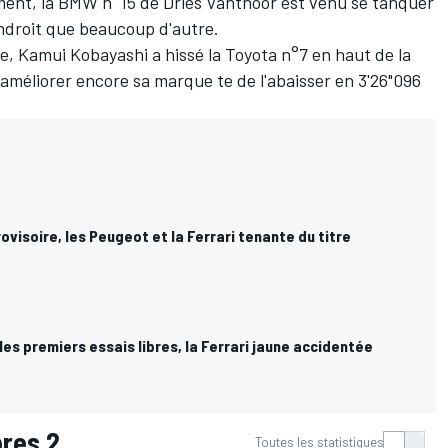
ment, la BMW n°15 de
Dries Vanthoor
est venu se tanquer
endroit que beaucoup d'autre.
e, Kamui Kobayashi a hissé la Toyota n°7 en haut de la
'améliorer encore sa marque te de l'abaisser en 3'26"096
rovisoire, les Peugeot et la Ferrari tenante du titre
les premiers essais libres, la Ferrari jaune accidentée
bres 2
Toutes les statistiques