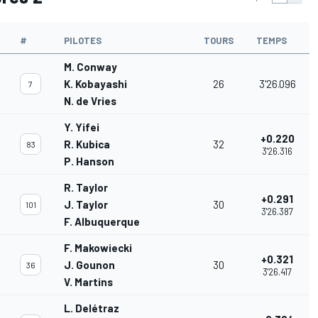
#
PILOTES
TOURS
TEMPS
M. Conway
K. Kobayashi
26
3'26.096
7
N. de Vries
Y. Yifei
+0.220
R. Kubica
32
83
3'26.316
P. Hanson
R. Taylor
+0.291
J. Taylor
30
101
3'26.387
F. Albuquerque
F. Makowiecki
+0.321
J. Gounon
30
36
3'26.417
V. Martins
L. Delétraz