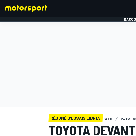
RACCO
FORMULE 1
RÉSUMÉ D'ESSAIS LIBRES
WEC
24 Heure
TOYOTA DEVANT 