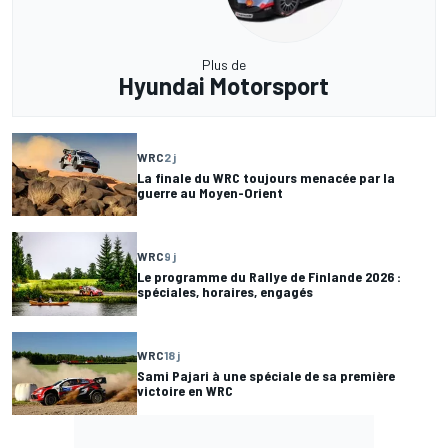
Plus de
Hyundai Motorsport
WRC
2 j
La finale du WRC toujours menacée par la
guerre au Moyen-Orient
WRC
9 j
Le programme du Rallye de Finlande 2026 :
spéciales, horaires, engagés
WRC
18 j
Sami Pajari à une spéciale de sa première
victoire en WRC