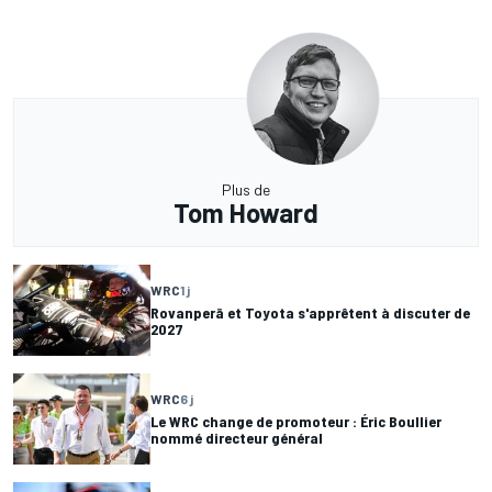
Plus de
Tom Howard
WRC
1 j
Rovanperä et Toyota s'apprêtent à discuter de
2027
WRC
6 j
Le WRC change de promoteur : Éric Boullier
nommé directeur général