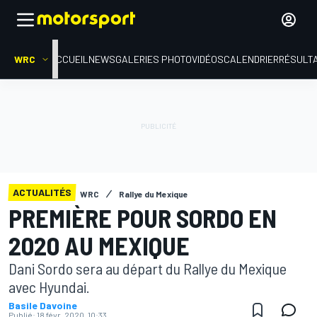
WRC
ACCUEIL
NEWS
GALERIES PHOTO
VIDÉOS
CALENDRIER
RÉSULT
ACTUALITÉS
WRC
Rallye du Mexique
PREMIÈRE POUR SORDO EN
2020 AU MEXIQUE
Dani Sordo sera au départ du Rallye du Mexique
avec Hyundai.
Basile Davoine
Publié:
18 févr. 2020, 10:33