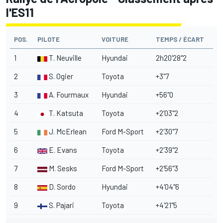
l'ES11
POS.
PILOTE
VOITURE
TEMPS / ÉCART
1
T. Neuville
Hyundai
2h20'28"2
2
S. Ogier
Toyota
+3"7
3
A. Fourmaux
Hyundai
+56"0
4
T. Katsuta
Toyota
+2'03"2
5
J. McErlean
Ford M-Sport
+2'30"7
6
E. Evans
Toyota
+2'39"2
7
M. Sesks
Ford M-Sport
+2'56"3
8
D. Sordo
Hyundai
+4'04"6
9
S. Pajari
Toyota
+4'21"5