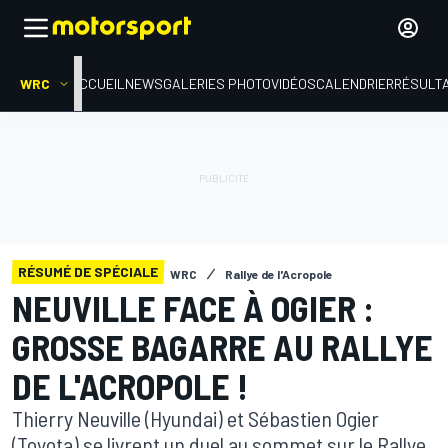
WRC
ACCUEIL
NEWS
GALERIES PHOTO
VIDÉOS
CALENDRIER
RÉSULT
RÉSUMÉ DE SPÉCIALE
WRC
Rallye de l'Acropole
NEUVILLE FACE À OGIER :
GROSSE BAGARRE AU RALLYE
DE L'ACROPOLE !
Thierry Neuville (Hyundai) et Sébastien Ogier
(Toyota) se livrent un duel au sommet sur le Rallye