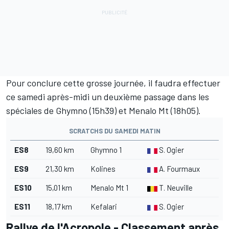
Pour conclure cette grosse journée, il faudra effectuer
ce samedi après-midi un deuxième passage dans les
spéciales de Ghymno (15h39) et Menalo Mt (18h05).
SCRATCHS DU SAMEDI MATIN
ES8
19,60 km
Ghymno 1
S. Ogier
ES9
21,30 km
Kolines
A. Fourmaux
ES10
15,01 km
Menalo Mt 1
T. Neuville
ES11
18,17 km
Kefalari
S. Ogier
Rallye de l'Acropole - Classement après