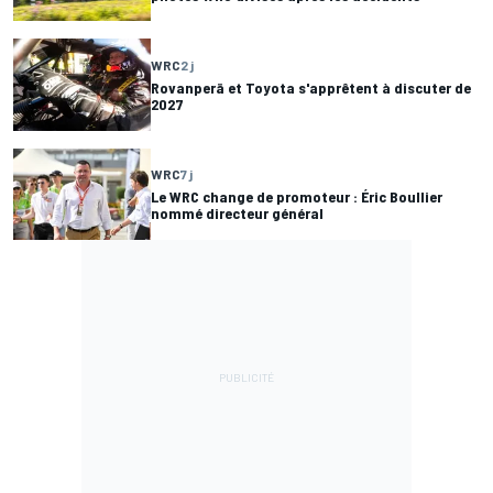
WRC
2 j
Rovanperä et Toyota s'apprêtent à discuter de
2027
WRC
7 j
Le WRC change de promoteur : Éric Boullier
nommé directeur général