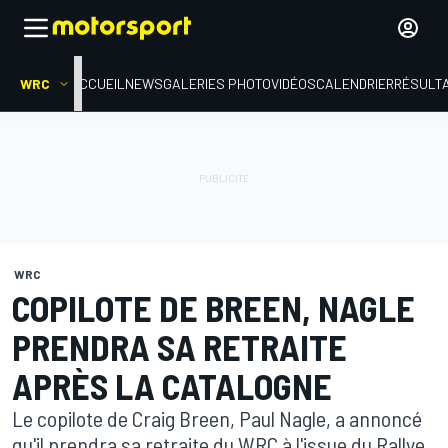
WRC
ACCUEIL
NEWS
GALERIES PHOTO
VIDÉOS
CALENDRIER
RÉSULT
WRC
COPILOTE DE BREEN, NAGLE
PRENDRA SA RETRAITE
APRÈS LA CATALOGNE
Le copilote de Craig Breen, Paul Nagle, a annoncé
qu'il prendra sa retraite du WRC à l'issue du Rallye