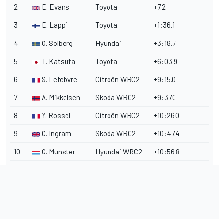
2
E. Evans
Toyota
+7.2
3
E. Lappi
Toyota
+1:36.1
4
O. Solberg
Hyundai
+3:19.7
5
T. Katsuta
Toyota
+6:03.9
6
S. Lefebvre
Citroën WRC2
+9:15.0
7
A. Mikkelsen
Skoda WRC2
+9:37.0
8
Y. Rossel
Citroën WRC2
+10:26.0
9
C. Ingram
Skoda WRC2
+10:47.4
10
G. Munster
Hyundai WRC2
+10:56.8