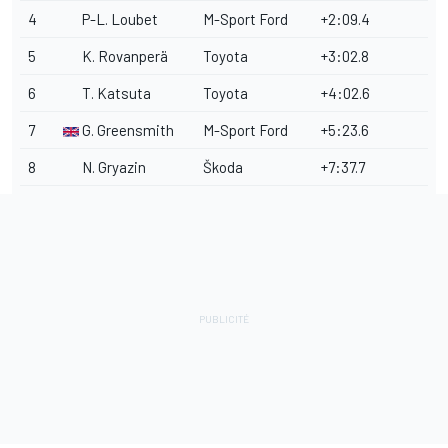
4
P-L. Loubet
M-Sport Ford
+2:09.4
5
K. Rovanperä
Toyota
+3:02.8
6
T. Katsuta
Toyota
+4:02.6
7
G. Greensmith
M-Sport Ford
+5:23.6
8
N. Gryazin
Škoda
+7:37.7