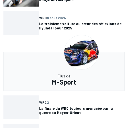
WRC
12 août 2024
Sordo va bien revenir en WRC pour disputer le
Rallye de l'Acropole
WRC
8 août 2024
La troisième voiture au cœur des réflexions de
Hyundai pour 2025
Plus de
M-Sport
WRC
2 j
La finale du WRC toujours menacée par la
guerre au Moyen-Orient