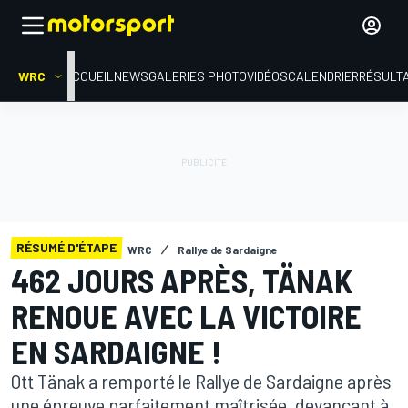
WRC
ACCUEIL
NEWS
GALERIES PHOTO
VIDÉOS
CALENDRIER
RÉSULT
RÉSUMÉ D'ÉTAPE
WRC
Rallye de Sardaigne
462 JOURS APRÈS, TÄNAK
RENOUE AVEC LA VICTOIRE
EN SARDAIGNE !
Ott Tänak a remporté le Rallye de Sardaigne après
une épreuve parfaitement maîtrisée, devançant à