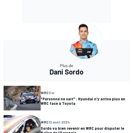
Plus de
Dani Sordo
WRC
3 m
"Personne ne sait" : Hyundai n'y arrive plus en
WRC face à Toyota