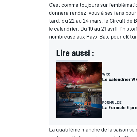
C’est comme toujours sur l’emblématiq
donnera rendez-vous à ses fans pour l
tard, du 22 au 24 mars, le Circuit d
le calendrier. Du 19 au 21 avril, l'his
nombreuse aux Pays-Bas, pour clôturer
Lire aussi :
WRC
Le calendrier WR
FORMULE E
La Formule E pr
La quatrième manche de la saison se d