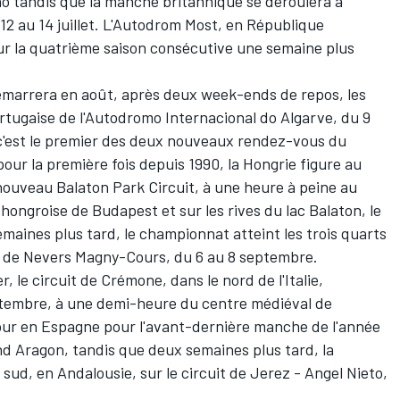
sano tandis que la manche britannique se déroulera à
12 au 14 juillet. L'Autodrom Most, en République
r la quatrième saison consécutive une semaine plus
marrera en août, après deux week-ends de repos, les
tugaise de l'Autodromo Internacional do Algarve, du 9
 c'est le premier des deux nouveaux rendez-vous du
 pour la première fois depuis 1990, la Hongrie figure au
 nouveau
Balaton Park Circuit
, à une heure à peine au
hongroise de Budapest et sur les rives du lac Balaton, le
maines plus tard, le championnat atteint les trois quarts
e de Nevers Magny-Cours, du 6 au 8 septembre.
 le circuit de Crémone, dans le nord de l'Italie,
eptembre, à une demi-heure du centre médiéval de
our en Espagne pour l'avant-dernière manche de l'année
nd Aragon, tandis que deux semaines plus tard, la
sud, en Andalousie, sur le circuit de Jerez - Angel Nieto,