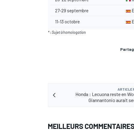
27-29 septembre
E
11-13 octobre
E
* : Sujet à homologation
Partag
ARTICLE
Honda : Lecuona reste en Wo
Giannantonio aurait s
MEILLEURS COMMENTAIRE