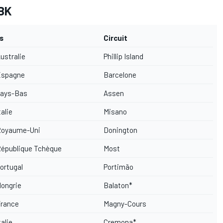
SBK
s
Circuit
ustralie
Phillip Island
spagne
Barcelone
ays-Bas
Assen
talie
Misano
oyaume-Uni
Donington
épublique Tchèque
Most
ortugal
Portimão
ongrie
Balaton*
rance
Magny-Cours
talie
Cremona*