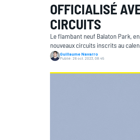
OFFICIALISÉ A
CIRCUITS
Le flambant neuf Balaton Park, en 
nouveaux circuits inscrits au cale
MOTOGP
Guillaume Navarro
Publié:
26 oct. 2023, 08:45