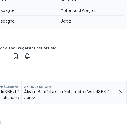
spagne
MotorLand Aragón
spagne
Jerez
er ou sauvegarder cet article
 PRÉCÉDENT
ARTICLE SUIVANT
rldSBK, Di
Álvaro Bautista sacré champion WorldSBK à
es chances
Jerez
S