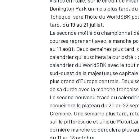
visites en Italie, sur le circuit de Mi
Donington Park un mois plus tard, du 
Tchèque, sera l’hôte du WorldSBK pou
tard, du 19 au 21 juillet.
La seconde moitié du championnat dé
courses reprenant avec la manche por
au 11 août. Deux semaines plus tard,
calendrier qui suscitera la curiosité :
calendrier du WorldSBK avec le tout
sud-ouest de la majestueuse capitale 
plus grand d'Europe centrale. Deux se
de sa durée avec la manche français
Le second nouveau tracé du calendrier,
accueillera le plateau du 20 au 22 s
Crémone. Une semaine plus tard, ret
sur le pittoresque et unique MotorLa
dernière manche se déroulera plus au 
du 11 au 13 octobre.