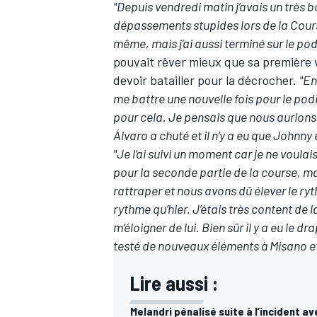
"Depuis vendredi matin j’avais un très b
dépassements stupides lors de la Cours
même, mais j’ai aussi terminé sur le po
pouvait rêver mieux que sa première vi
devoir batailler pour la décrocher.
"En
AUTRES CHAMPIONNATS
me battre une nouvelle fois pour le podi
pour cela. Je pensais que nous aurions
Álvaro a chuté et il n’y a eu que Johnny 
"Je l’ai suivi un moment car je ne voula
pour la seconde partie de la course, m
rattraper et nous avons dû élever le ryt
rythme qu’hier. J’étais très content de l
m’éloigner de lui. Bien sûr il y a eu le 
testé de nouveaux éléments à Misano et 
Lire aussi :
Melandri pénalisé suite à l’incident a