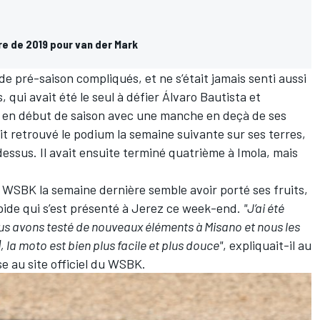
re de 2019 pour van der Mark
e pré-saison compliqués, et ne s’était jamais senti aussi
s
, qui avait été le seul à défier
Álvaro Bautista
et
t en début de saison avec une manche en deçà de ses
it retrouvé le podium
la semaine suivante sur ses terres,
essus. Il avait ensuite terminé quatrième à Imola, mais
u WSBK la semaine dernière semble avoir porté ses fruits,
pide qui s’est présenté à Jerez ce week-end.
"J’ai été
s avons testé de nouveaux éléments à Misano et nous les
 la moto est bien plus facile et plus douce"
, expliquait-il au
e au site officiel du WSBK.