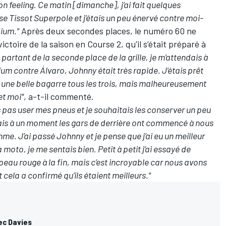
on feeling. Ce matin [dimanche], j’ai fait quelques
e Tissot Superpole et j’étais un peu énervé contre moi-
dium."
Après deux secondes places, le numéro 60 ne
ctoire de la saison en Course 2, qu'il s’était préparé à
 partant de la seconde place de la grille, je m’attendais à
um contre Álvaro, Johnny était très rapide. J’étais prêt
 une belle bagarre tous les trois, mais malheureusement
et moi"
, a-t-il commenté.
is pas user mes pneus et je souhaitais les conserver un peu
ais à un moment les gars de derrière ont commencé à nous
hme. J’ai passé Johnny et je pense que j’ai eu un meilleur
a moto, je me sentais bien. Petit à petit j’ai essayé de
drapeau rouge à la fin, mais c’est incroyable car nous avons
cela a confirmé qu’ils étaient meilleurs."
vec Davies