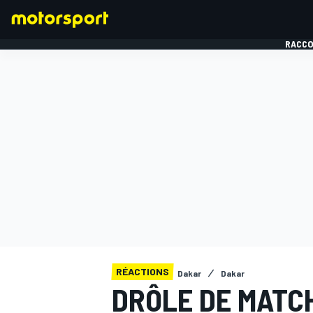
RACCO
FORMULE 1
RÉACTIONS
Dakar
Dakar
DRÔLE DE MATC