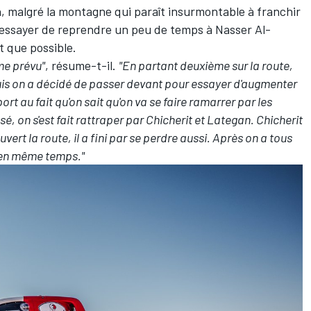
 malgré la montagne qui paraît insurmontable à franchir
i d'essayer de reprendre un peu de temps à Nasser Al-
t que possible.
me prévu"
, résume-t-il.
"En partant deuxième sur la route,
uis on a décidé de passer devant pour essayer d'augmenter
rt au fait qu'on sait qu'on va se faire ramarrer par les
sé, on s'est fait rattraper par Chicherit et Lategan. Chicherit
ouvert la route, il a fini par se perdre aussi. Après on a tous
s en même temps."