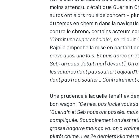
moins attendu, c'était que
Guerlain C
autos ont alors roulé de concert – pl
du temps en chemin dans la navigatio
contre le chrono, certains acteurs co
"C'était une super spéciale"
, se réjouit
Rajhi a empoché la mise en partant de
crevé aussi une fois. Et puis après on é
Seb, un coup c'était moi [devant]. On a
les voitures n'ont pas souffert aujourd'h
n'ont pas trop souffert. Contrairement 
Une prudence à laquelle tenait évidemm
bon wagon.
"Ce n'est pas facile vous s
"Guerlain et Seb nous ont passés, mais 
compliquée. Soudainement on s'est retr
grosse bagarre mais ça va, on a vraimen
plutôt calme. Les 24 derniers kilomètres,