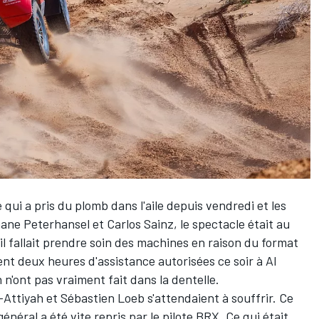
e qui a pris du plomb dans l'aile depuis vendredi et les
ne Peterhansel et Carlos Sainz
, le spectacle était au
il fallait prendre soin des machines en raison du format
ent
deux heures d'assistance autorisées ce soir à Al
 n'ont pas vraiment fait dans la dentelle.
-Attiyah
et
Sébastien Loeb
s'attendaient à souffrir. Ce
général a été vite repris par le pilote BRX. Ce qui était