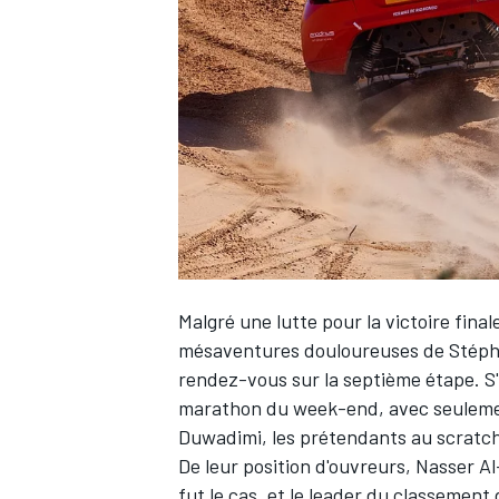
WRC
Malgré une lutte pour la victoire final
mésaventures douloureuses de Stépha
rendez-vous sur la septième étape. S'
WEC
marathon du week-end, avec seulem
Duwadimi
, les prétendants au scratch
De leur position d'ouvreurs,
Nasser Al
fut le cas, et le leader du classement 