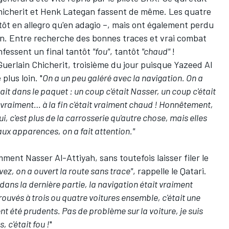
hicherit
et
Henk Lategan
fassent de même. Les quatre
utôt en allegro qu'en adagio –, mais ont également perdu
n. Entre recherche des bonnes traces et vrai combat
nfessent un final tantôt
"fou"
, tantôt
"chaud"
!
 Guerlain Chicherit, troisième du jour puisque
Yazeed Al
 plus loin
. "
On a un peu galéré avec la navigation. On a
tait dans le paquet : un coup c'était Nasser, un coup c'était
 vraiment… à la fin c'était vraiment chaud ! Honnêtement,
ui, c'est plus de la carrosserie qu'autre chose, mais elles
aux apparences, on a fait attention."
ent Nasser Al-Attiyah, sans toutefois laisser filer le
avez, on a ouvert la route sans trace"
, rappelle le Qatari.
dans la dernière partie, la navigation était vraiment
ouvés à trois ou quatre voitures ensemble, c'était une
t été prudents. Pas de problème sur la voiture, je suis
 c'était fou !
"