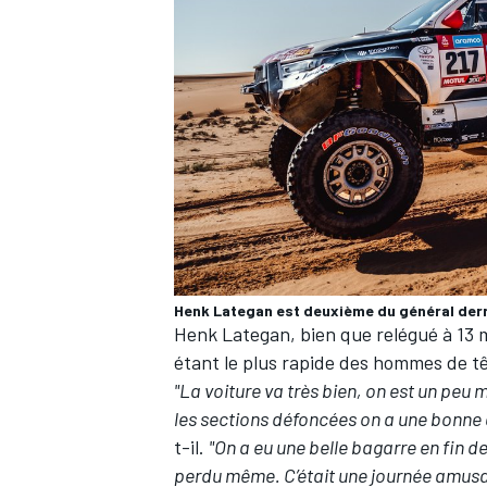
AUTRES CHAMPIONNATS
Henk Lategan est deuxième du général derr
Henk Lategan, bien que relégué à 13 m
étant le plus rapide des hommes de t
"La voiture va très bien, on est un peu 
les sections défoncées on a une bonne a
t-il.
"On a eu une belle bagarre en fin de
perdu même. C’était une journée amusant