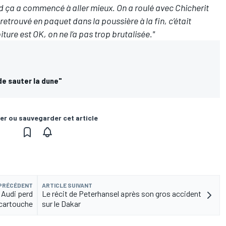
ard ça a commencé à aller mieux. On a roulé avec Chicherit
t retrouvé en paquet dans la poussière à la fin, c’était
ture est OK, on ne l’a pas trop brutalisée."
de sauter la dune"
er ou sauvegarder cet article
 PRÉCÉDENT
ARTICLE SUIVANT
 Audi perd
Le récit de Peterhansel après son gros accident
 cartouche
sur le Dakar