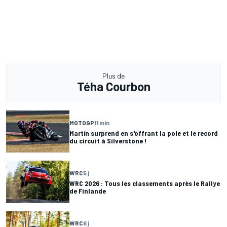
Plus de
Téha Courbon
MOTOGP
11 min
Martín surprend en s'offrant la pole et le record
du circuit à Silverstone !
WRC
5 j
WRC 2026 : Tous les classements après le Rallye
de Finlande
WRC
6 j