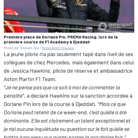
Première place de Doriane Pin, PREMA Racing, lors de la
première course de F1 Academy à Djeddah
Photo de: Steven Tee /
Motorsport Images
La jeune pilote n'a pas seulement tapé dans l'oeil de ses
collègues de chez Mercedes, mais également dans celui
de Jessica Hawkins, pilote de réserve et ambassadrice
Aston Martin
F1 Team.
"Je ne pense pas que ce soit à moi de commenter la
pénalité"
, a déclaré Hawkins sur la sanction accordée à
Doriane Pin lors de la course à Djeddah.
"Mais ce que
Doriane peut retenir de ce week-end, c'est qu'elle a été
dominante. Elle est clairement un talent exceptionnel et
je n'ai aucune inquiétude ou question sur le fait qu'elle se
battra à nouveau aux avant-postes la prochaine fois."