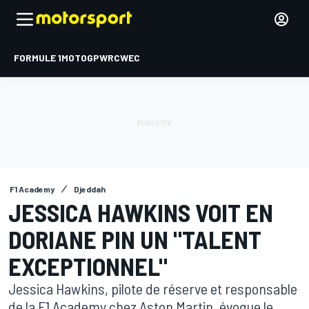
FORMULE 1
MOTOGP
WRC
WEC
F1 Academy
Djeddah
JESSICA HAWKINS VOIT EN
DORIANE PIN UN "TALENT
EXCEPTIONNEL"
Jessica Hawkins, pilote de réserve et responsable
de la F1 Academy chez Aston Martin, évoque le