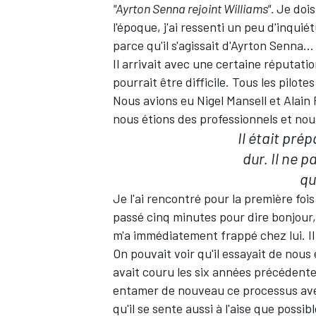
"Ayrton Senna rejoint Williams".
Je dois
l'époque, j'ai ressenti un peu d'inquié
parce qu'il s'agissait d'
Ayrton Senna
…
Il arrivait avec une certaine réputatio
pourrait être difficile. Tous les pilot
Nous avions eu
Nigel Mansell
et
Alain 
nous étions des professionnels et nou
Il était prép
dur. Il ne p
qu
Je l'ai rencontré pour la première fois 
passé cinq minutes pour dire bonjour,
m'a immédiatement frappé chez lui. Il 
On pouvait voir qu'il essayait de nous
avait couru les six années précédentes
entamer de nouveau ce processus avec
qu'il se sente aussi à l'aise que possibl