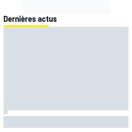
Dernières actus
LIVE MotoGP - Suivez la course du Grand Prix de Grande-
Bretagne en direct