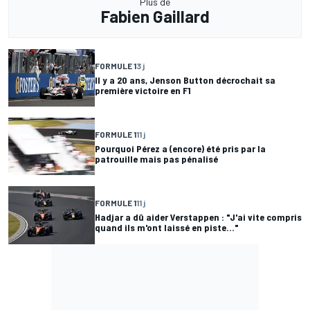
Plus de
Fabien Gaillard
FORMULE 1
3 j
Il y a 20 ans, Jenson Button décrochait sa
première victoire en F1
FORMULE 1
11 j
Pourquoi Pérez a (encore) été pris par la
patrouille mais pas pénalisé
FORMULE 1
11 j
Hadjar a dû aider Verstappen : "J'ai vite compris
quand ils m'ont laissé en piste..."