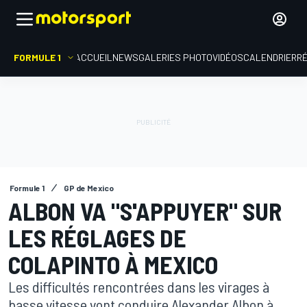
FORMULE 1
ACCUEIL
NEWS
GALERIES PHOTO
VIDÉOS
CALENDRIER
R
Formule 1
GP de Mexico
ALBON VA "S'APPUYER" SUR
LES RÉGLAGES DE
COLAPINTO À MEXICO
Les difficultés rencontrées dans les virages à
basse vitesse vont conduire Alexander Albon à