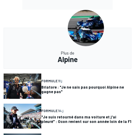
Plus de
Alpine
FORMULE 1
1 j
Briatore : "Je ne sais pas pourquoi Alpine ne
gagne pas"
FORMULE 1
4 j
"Je suis retourné dans ma voiture et j'ai
pleuré" : Ocon revient sur son année loin de la F1