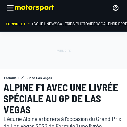
FORMULE 1
ACCUEIL
NEWS
GALERIES PHOTO
VIDÉOS
CALENDRIER
R
Formule 1
GP de Las Vegas
ALPINE F1 AVEC UNE LIVRÉE
SPÉCIALE AU GP DE LAS
VEGAS
L'écurie Alpine arborera à l'occasion du Grand Prix
de Las Vegas 2023 de Formule 1 une livrée