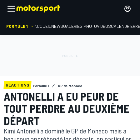
FORMULE 1
ACCUEIL
NEWS
GALERIES PHOTO
VIDÉOS
CALENDRIER
R
RÉACTIONS
Formule 1
GP de Monaco
ANTONELLI A EU PEUR DE
TOUT PERDRE AU DEUXIÈME
DÉPART
Kimi Antonelli a dominé le GP de Monaco mais a
beaucoup appréhendé les départs, en particulier