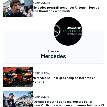
FORMULE 1
3 j
Mercedes pourrait pénaliser Antonelli lors de
son Grand Prix à domicile
Plus de
Mercedes
FORMULE 1
4 j
Mercedes salue le gros coup de McLaren en
Hongrie
FORMULE 1
4 j
"Je suis retourné dans ma voiture et j'ai
pleuré" : Ocon revient sur son année loin de la F1