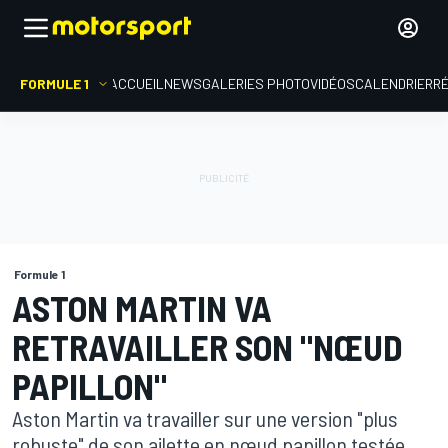
FORMULE 1
ACCUEIL
NEWS
GALERIES PHOTO
VIDÉOS
CALENDRIER
R
Formule 1
ASTON MARTIN VA
RETRAVAILLER SON "NŒUD
PAPILLON"
Aston Martin va travailler sur une version "plus
robuste" de son ailette en nœud papillon testée