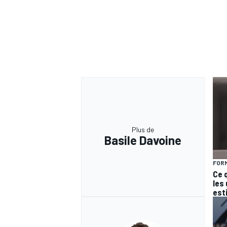
Plus de
Basile Davoine
FORM
Ce 
les
est