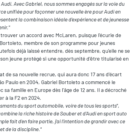
 Audi. Avec Gabriel, nous sommes engagés sur la voie du
rce unifiée pour façonner une nouvelle ère pour Audi en
ésentent la combinaison idéale d'expérience et de jeunesse
nir."
 trouver un accord avec
McLaren
, puisque l'écurie de
l Bortoleto, membre de son programme pour jeunes
outefois déjà laissé entendre, dès septembre, qu'elle ne se
son jeune protégé si une opportunité d'être titularisé en
at de sa nouvelle recrue, qui aura donc 17 ans d'écart
ão Paulo en 2004, Gabriel Bortoleto a commencé le
ec sa famille en Europe dès l'âge de 12 ans. Il a décroché
er à la F2 en 2024.
iasmants du sport automobile, voire de tous les sports"
,
ombine la riche histoire de Sauber et d'Audi en sport auto
e fait d'en faire partie, j'ai l'intention de grandir avec ce
t de la discipline."