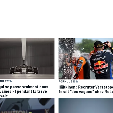
ULE 1
7 h
FORMULE 1
8 h
qui se passe vraiment dans
Häkkinen : Recruter Verstapp
 usines F1 pendant la trêve
ferait "des vagues" chez McL
ivale