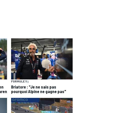
FORMULE 1
1 j
en
Briatore : "Je ne sais pas
aren
pourquoi Alpine ne gagne pas"