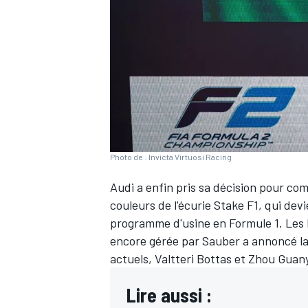
WRC
Photo de : Invicta Virtuosi Racing
Audi a enfin pris sa décision pour com
couleurs de l'écurie
Stake F1
, qui dev
programme d'usine en Formule 1. Les 
encore gérée par Sauber a annoncé la
WEC
actuels,
Valtteri Bottas
et
Zhou Guan
Lire aussi :