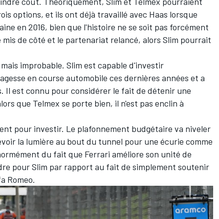
oindre coût. Théoriquement, Slim et Telmex pourraient
ois options, et ils ont déjà travaillé avec Haas lorsque
aine en 2016, bien que l'histoire ne se soit pas forcément
 mis de côté et le partenariat relancé, alors Slim pourrait
 mais improbable. Slim est capable d'investir
agesse en course automobile ces dernières années et a
 Il est connu pour considérer le fait de détenir une
ors que Telmex se porte bien, il n'est pas enclin à
ent pour investir. Le plafonnement budgétaire va niveler
revoir la lumière au bout du tunnel pour une écurie comme
rmément du fait que Ferrari améliore son unité de
ndre pour Slim par rapport au fait de simplement soutenir
lfa Romeo.