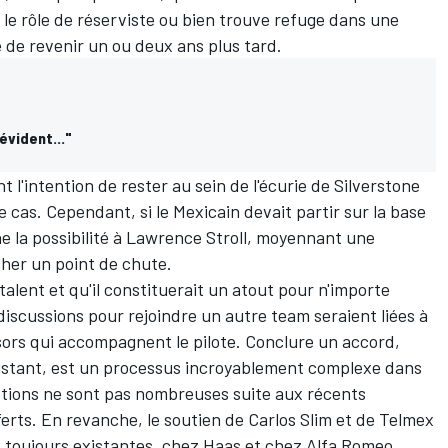
 le rôle de réserviste ou bien trouve refuge dans une
e de revenir un ou deux ans plus tard.
 évident..."
 l'intention de rester au sein de l'écurie de Silverstone
e cas. Cependant, si le Mexicain devait partir sur la base
ne la possibilité à Lawrence Stroll, moyennant une
cher un point de chute.
talent et qu'il constituerait un atout pour n'importe
discussions pour rejoindre un autre team seraient liées à
sors qui accompagnent le pilote. Conclure un accord,
istant, est un processus incroyablement complexe dans
 options ne sont pas nombreuses suite aux récents
rts. En revanche, le soutien de Carlos Slim et de Telmex
 toujours existantes, chez
Haas
et chez
Alfa Romeo
.