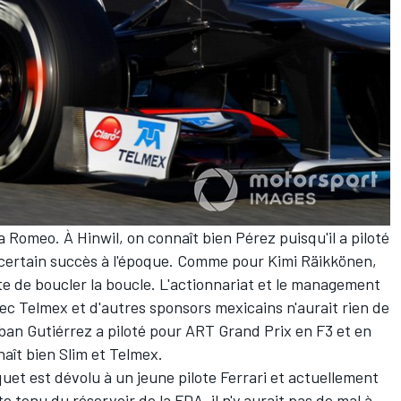
a Romeo. À Hinwil, on connaît bien Pérez puisqu'il a piloté
 certain succès à l'époque. Comme pour
Kimi Räikkönen
,
e de boucler la boucle. L'actionnariat et le management
ec Telmex et d'autres sponsors mexicains n'aurait rien de
ban Gutiérrez
a piloté pour ART Grand Prix en F3 et en
naît bien Slim et Telmex.
uet est dévolu à un jeune pilote Ferrari et actuellement
e tenu du réservoir de la FDA, il n'y aurait pas de mal à