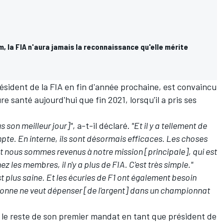
, la FIA n'aura jamais la reconnaissance qu'elle mérite
ésident de la FIA en fin d'année prochaine, est convaincu
e santé aujourd'hui que fin 2021, lorsqu'il a pris ses
 son meilleur jour]"
, a-t-il déclaré.
"Et il y a tellement de
pte. En interne, ils sont désormais efficaces. Les choses
t nous sommes revenus à notre mission [principale], qui est
 les membres, il n'y a plus de FIA. C'est très simple."
st plus saine. Et les écuries de F1 ont également besoin
rsonne ne veut dépenser [de l'argent] dans un championnat
 le reste de son premier mandat en tant que président de