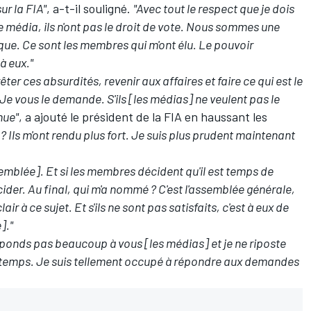
ur la FIA"
, a-t-il souligné.
"Avec tout le respect que je dois
 média, ils n'ont pas le droit de vote. Nous sommes une
ue. Ce sont les membres qui m'ont élu. Le pouvoir
à eux."
er ces absurdités, revenir aux affaires et faire ce qui est le
Je vous le demande. S'ils [les médias] ne veulent pas le
inue"
, a ajouté le président de la FIA en haussant les
t ? Ils m'ont rendu plus fort. Je suis plus prudent maintenant
semblée]. Et si les membres décident qu'il est temps de
cider. Au final, qui m'a nommé ? C'est l'assemblée générale,
air à ce sujet. Et s'ils ne sont pas satisfaits, c'est à eux de
]."
éponds pas beaucoup à vous [les médias] et je ne riposte
le temps. Je suis tellement occupé à répondre aux demandes