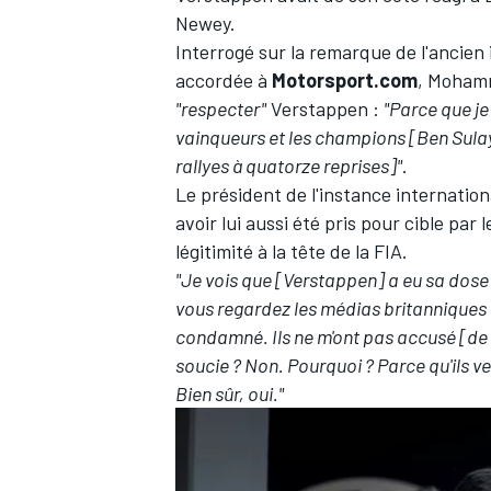
Newey.
Interrogé sur la remarque de l'ancien
accordée à
Motorsport.com
, Mohamm
"respecter"
Verstappen :
"Parce que je 
vainqueurs et les champions [Ben Sul
rallyes à quatorze reprises]"
.
Le président de l'instance internatio
avoir lui aussi été pris pour cible pa
légitimité à la tête de la FIA.
"Je vois que [Verstappen] a eu sa dose 
vous regardez les médias britanniques et 
condamné. Ils ne m'ont pas accusé [de q
soucie ? Non. Pourquoi ? Parce qu'ils veu
Bien sûr, oui."