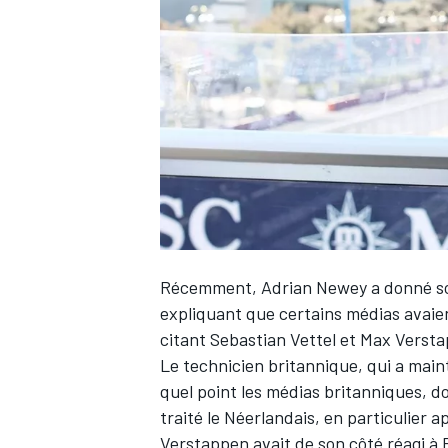
WRC
Récemment, Adrian Newey a donné son 
expliquant que certains médias avaie
citant
Sebastian Vettel
et
Max Verst
WEC
Le technicien britannique, qui a main
quel point les médias britanniques, d
traité le Néerlandais, en particulier 
Verstappen avait de son côté réagi à 