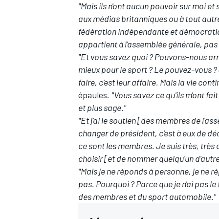
"Mais ils n'ont aucun pouvoir sur moi et s
aux médias britanniques ou à tout autre
fédération indépendante et démocratiq
appartient à l'assemblée générale, pas 
"Et vous savez quoi ? Pouvons-nous arrêt
AUTRES CHAMPIONNATS
mieux pour le sport ? Le pouvez-vous ? 
faire, c'est leur affaire. Mais la vie cont
épaules.
"Vous savez ce qu'ils m'ont fai
et plus sage."
"Et j'ai le soutien [des membres de l'as
changer de président, c'est à eux de dé
ce sont les membres. Je suis très, très cl
choisir [et de nommer quelqu'un d'autre
"Mais je ne réponds à personne, je ne r
pas. Pourquoi ? Parce que je n'ai pas 
des membres et du sport automobile."