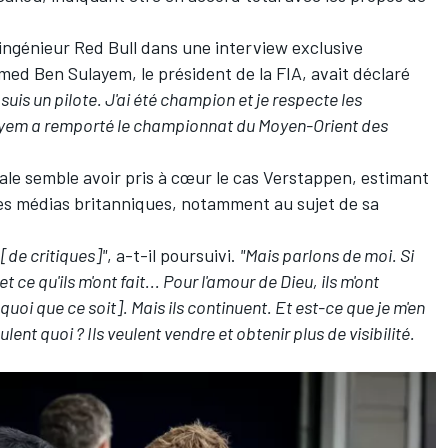
 ingénieur Red Bull dans une interview exclusive
ed Ben Sulayem, le président de la FIA, avait déclaré
suis un pilote. J'ai été champion et je respecte les
ayem a remporté le championnat du Moyen-Orient des
nale semble avoir pris à cœur le cas Verstappen, estimant
r les médias britanniques, notamment au sujet de sa
[de critiques]"
, a-t-il poursuivi.
"Mais parlons de moi. Si
ce qu'ils m'ont fait... Pour l'amour de Dieu, ils m'ont
uoi que ce soit]. Mais ils continuent. Et est-ce que je m'en
lent quoi ? Ils veulent vendre et obtenir plus de visibilité.