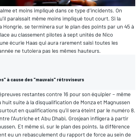
 calme et moins impliqué dans ce type d'incidents. On
u'il paraissait même moins impliqué tout court. Si la
la Hongrie, se terminera sur le plan des points par un 45 à
place au classement pilotes à sept unités de Nico
'une écurie Haas qui aura rarement saisi toutes les
'année ne tutoiera pas les mêmes hauteurs.
es" à cause des "mauvais" rétroviseurs
uf épreuves restantes contre 16 pour son équipier – même
u huit suite à
la disqualification de Monza
et Magnussen
surtout en qualifications qu'il sera éteint par le numéro 8.
tre l'Autriche et Abu Dhabi, Grosjean infligera à partir
nussen. Et même si, sur le plan des points, la différence
ement eu un rebasculement du rapport de force au sein de