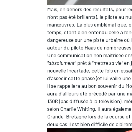
Mais, en dehors des résultats, pour le
n'ont pas été brillants), le pilote au
manœuvres. La plus emblématique, et l
temps, étant bien entendu celle à l'e
AUTRES CHAMPIONNATS
dangereuse sur une piste urbaine où le
autour du pilote Haas de nombreuses 
Une communication non maîtrisée ensu
"absolument"
prêt à
"mettre sa vie"
en 
nouvelle incartade, cette fois en essai
d'asseoir cette phase (et lui vaille un
Il se rappellera au bon souvenir du 
aura d'ailleurs été précédé par une m
130R (pas diffusée à la télévision), m
selon Charlie Whiting
. Il aura égalem
Grande-Bretagne lors de la course
et
deux cas il est bien difficile de claire