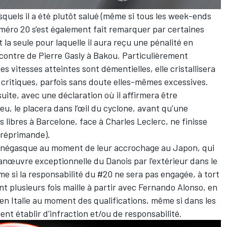
squels il a été plutôt salué (même si tous les week-ends
 numéro 20 s'est également fait remarquer par certaines
a seule pour laquelle il aura reçu une pénalité en
ncontre de Pierre Gasly à Bakou. Particulièrement
s vitesses atteintes sont démentielles, elle cristallisera
critiques, parfois sans doute elles-mêmes excessives.
ite, avec une déclaration où il affirmera
être
jeu
, le placera dans l’œil du cyclone, avant qu'une
s libres à Barcelone, face à Charles Leclerc, ne finisse
e réprimande).
Monégasque au moment de leur accrochage au Japon, qui
anœuvre exceptionnelle du Danois par l'extérieur dans le
ême si la responsabilité du #20 ne sera pas engagée,
à tort
ent plusieurs fois maille à partir avec Fernando Alonso,
en
en Italie au moment des qualifications
, même si dans les
ment établir d'infraction et/ou de responsabilité.