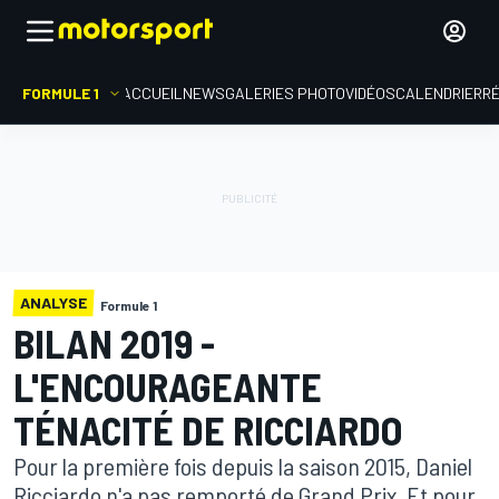
FORMULE 1
ACCUEIL
NEWS
GALERIES PHOTO
VIDÉOS
CALENDRIER
R
ANALYSE
Formule 1
BILAN 2019 -
L'ENCOURAGEANTE
TÉNACITÉ DE RICCIARDO
Pour la première fois depuis la saison 2015, Daniel
Ricciardo n'a pas remporté de Grand Prix. Et pour