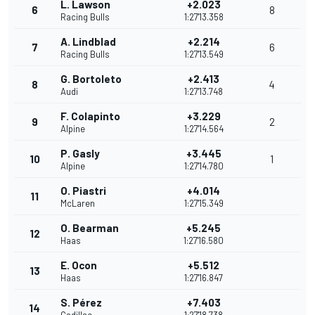
L. Lawson
+2.023
6
8
Racing Bulls
1:27'13.358
A. Lindblad
+2.214
7
6
Racing Bulls
1:27'13.549
G. Bortoleto
+2.413
8
4
Audi
1:27'13.748
F. Colapinto
+3.229
9
2
Alpine
1:27'14.564
P. Gasly
+3.445
10
1
Alpine
1:27'14.780
O. Piastri
+4.014
11
McLaren
1:27'15.349
O. Bearman
+5.245
12
Haas
1:27'16.580
E. Ocon
+5.512
13
Haas
1:27'16.847
S. Pérez
+7.403
14