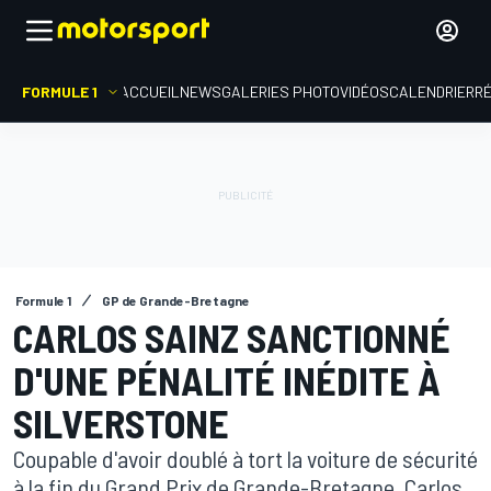
FORMULE 1
ACCUEIL
NEWS
GALERIES PHOTO
VIDÉOS
CALENDRIER
R
Formule 1
GP de Grande-Bretagne
CARLOS SAINZ SANCTIONNÉ
D'UNE PÉNALITÉ INÉDITE À
SILVERSTONE
Coupable d'avoir doublé à tort la voiture de sécurité
à la fin du Grand Prix de Grande-Bretagne, Carlos