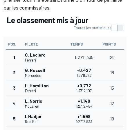
par les commissaires.
Le classement mis à jour
Toutes les statistiques
POS.
PILOTE
TEMPS
POINTS
C. Leclerc
1
1:27'11.335
25
Ferrari
G. Russell
+0.427
2
18
Mercedes
1:27'11.762
L. Hamilton
+0.772
3
15
Ferrari
1:27'12.107
L. Norris
+1.149
4
12
McLaren
1:27'12.484
I. Hadjar
+1.598
5
10
Red Bull
1:27'12.933