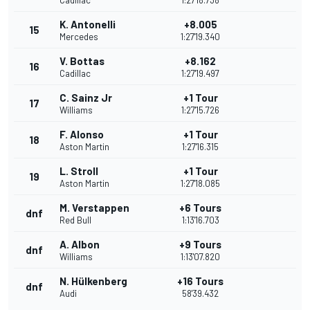
Cadillac
1:27'18.738
K. Antonelli
+8.005
15
Mercedes
1:27'19.340
V. Bottas
+8.162
16
Cadillac
1:27'19.497
C. Sainz Jr
+1 Tour
17
Williams
1:27'15.726
F. Alonso
+1 Tour
18
Aston Martin
1:27'16.315
L. Stroll
+1 Tour
19
Aston Martin
1:27'18.085
M. Verstappen
+6 Tours
dnf
Red Bull
1:13'16.703
A. Albon
+9 Tours
dnf
Williams
1:13'07.820
N. Hülkenberg
+16 Tours
dnf
Audi
58'39.432