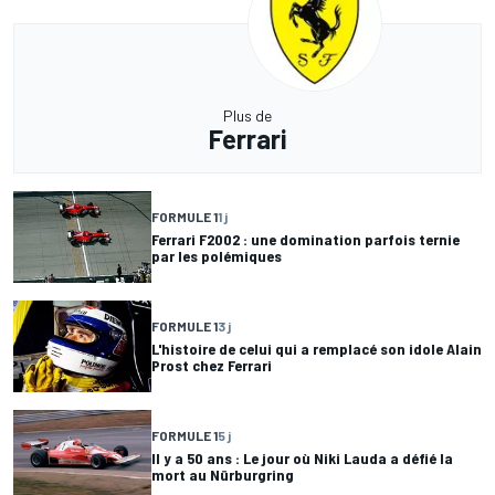
Plus de
Ferrari
FORMULE 1
1 j
Ferrari F2002 : une domination parfois ternie
par les polémiques
FORMULE 1
3 j
L'histoire de celui qui a remplacé son idole Alain
Prost chez Ferrari
FORMULE 1
5 j
Il y a 50 ans : Le jour où Niki Lauda a défié la
mort au Nürburgring