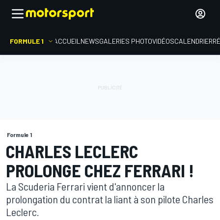
FORMULE 1
ACCUEIL
NEWS
GALERIES PHOTO
VIDÉOS
CALENDRIER
R
Formule 1
CHARLES LECLERC
PROLONGE CHEZ FERRARI !
La Scuderia Ferrari vient d'annoncer la
prolongation du contrat la liant à son pilote Charles
Leclerc.