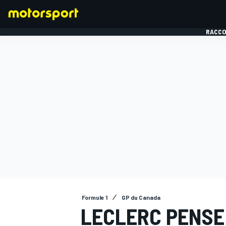
RACCO
FORMULE 1
Formule 1
GP du Canada
LECLERC PENSE