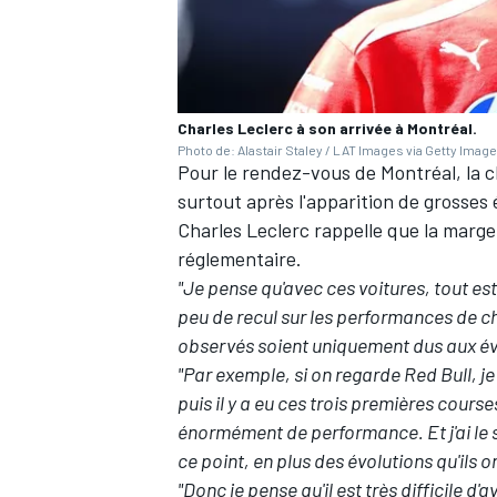
Charles Leclerc à son arrivée à Montréal.
AUTRES CHAMPIONNATS
Photo de: Alastair Staley / LAT Images via Getty Imag
Pour le rendez-vous de Montréal, la c
surtout après l'apparition de grosse
Charles Leclerc rappelle que la marg
réglementaire.
"Je pense qu'avec ces voitures, tout es
peu de recul sur les performances de c
observés soient uniquement dus aux év
"Par exemple, si on regarde Red Bull, je 
puis il y a eu ces trois premières cours
énormément de performance. Et j'ai le s
ce point, en plus des évolutions qu'ils 
"Donc je pense qu'il est très difficile d'