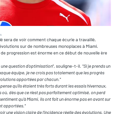
es
lé sera de voir comment chaque écurie a travaillé,
s évolutions sur de nombreuses monoplaces à Miami.
e de progression est énorme en ce début de nouvelle ère
t une question d'optimisation"
, souligne-t-il.
"Si je prends un
haque équipe, je ne crois pas totalement que les progrès
olutions apportées par chacun."
pense qu'ils étaient très forts durant les essais hivernaux,
es où, dès que ce n'est pas parfaitement optimisé, on perd
entiment qu'à Miami, ils ont fait un énorme pas en avant sur
ont apportées."
avoir une vision claire de l'incidence réelle des évolutions. Une