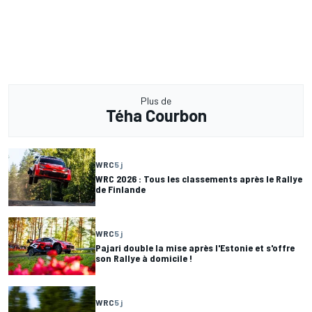
Plus de
Téha Courbon
WRC
5 j
WRC 2026 : Tous les classements après le Rallye
de Finlande
WRC
5 j
Pajari double la mise après l'Estonie et s'offre
son Rallye à domicile !
WRC
5 j