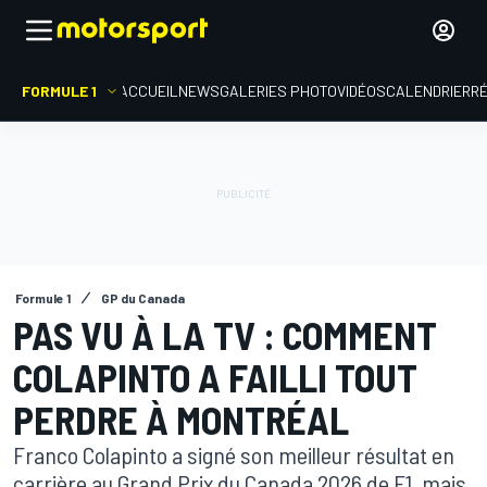
FORMULE 1
ACCUEIL
NEWS
GALERIES PHOTO
VIDÉOS
CALENDRIER
R
Formule 1
GP du Canada
PAS VU À LA TV : COMMENT
COLAPINTO A FAILLI TOUT
PERDRE À MONTRÉAL
Franco Colapinto a signé son meilleur résultat en
carrière au Grand Prix du Canada 2026 de F1, mais