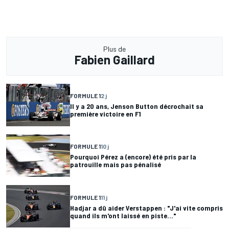
Plus de
Fabien Gaillard
FORMULE 1
2 j
Il y a 20 ans, Jenson Button décrochait sa
première victoire en F1
FORMULE 1
10 j
Pourquoi Pérez a (encore) été pris par la
patrouille mais pas pénalisé
FORMULE 1
11 j
Hadjar a dû aider Verstappen : "J'ai vite compris
quand ils m'ont laissé en piste..."