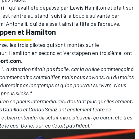
ri
- qui avait été dépassé par
Lewis Hamilton
et était sur
 est rentré au stand, suivi à la boucle suivante par
mi Antonelli
, qui délaissait ainsi la tête de l'épreuve.
appen et Hamilton
e, les trois pilotes qui sont montés sur le
eur, Hamilton en second et Verstappen en troisième, ont
port.com
.
:
"La situation n'était pas facile, car la bruine commençait à
te commençait à s'humidifier, mais nous savions, ou du moins
durerait pas longtemps et qu'on pourrait survivre. Nous
pneus slicks."
cLaren en pneus intermédiaires, d'autant plus qu'elles étaient,
es
Cadillac
et
Carlos Sainz
ont également tenté ce
et bien entendu, s'il s'était mis à pleuvoir, ça aurait été très
le cas. Donc, oui, ce n'était pas l'idéal."