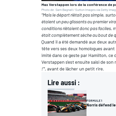
Max Verstappen lors de la conférence de p
Photo de: Sam Bagnall / Sutton Images via Getty Ima
"Mais le départ n'était pas simple, surtou
étaient un peu glissants au premier vir
conditions n'étaient donc pas faciles, m
était complètement sèche au bout de que
Quand il a été demandé aux deux autre
tête vers ses deux homologues avant d
imité dans ce geste par Hamilton, ce 
Verstappen s'est ensuite saisi de son 
!'"
, avant de lâcher un petit rire.
Lire aussi :
FORMULE 1
Norris défend le