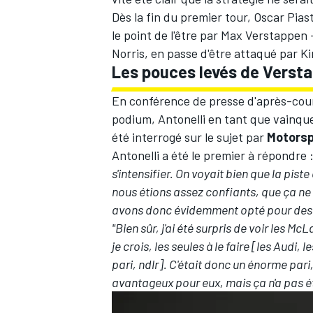
Dès la fin du premier tour,
Oscar Piast
le point de l'être par
Max Verstappen
-
Norris, en passe d'être attaqué par
Ki
Les pouces levés de Verst
AUTRES CHAMPIONNATS
En conférence de presse d'après-cours
podium, Antonelli en tant que vainqu
été interrogé sur le sujet par
Motors
Antonelli a été le premier à répondre
s'intensifier. On voyait bien que la pis
nous étions assez confiants, que ça ne 
avons donc évidemment opté pour des 
"Bien sûr, j'ai été surpris de voir les M
je crois, les seules à le faire [les
Audi
, l
pari, ndlr]. C'était donc un énorme pari, 
avantageux pour eux, mais ça n'a pas été 