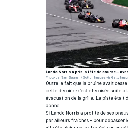
Lando Norris a pris la tête de course... ava
Photo de: Sam Bagnall / Sutton Images via Getty Ima
Outre le fait que la bruine avait ces
cette dernière s'est éternisée suite à 
évacuation de la grille. La piste étai
donné.
Si
Lando Norris
a profité de ses pneu
par ailleurs fraîches - pour dépasser
vite été clair que la stratégie ne serai