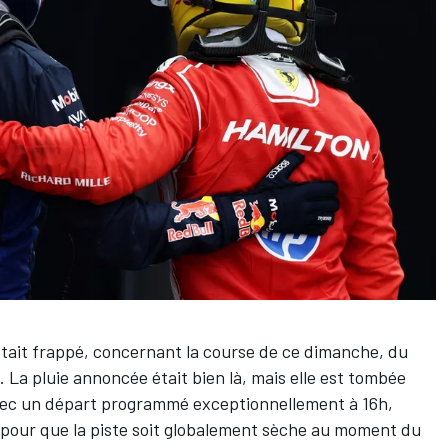
tait frappé, concernant la course de ce dimanche, du
 La pluie annoncée était bien là, mais elle est tombée
avec un départ programmé exceptionnellement à 16h,
 - pour que la piste soit globalement sèche au moment du