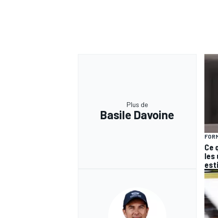
Plus de
Basile Davoine
FORM
Ce 
les
est