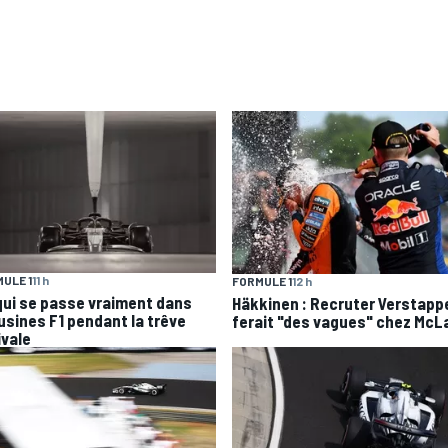
ULE 1
11 h
FORMULE 1
12 h
qui se passe vraiment dans
Häkkinen : Recruter Verstapp
 usines F1 pendant la trêve
ferait "des vagues" chez McL
ivale