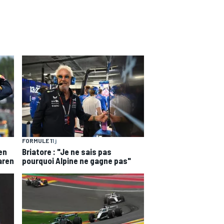
FORMULE 1
1 j
en
Briatore : "Je ne sais pas
aren
pourquoi Alpine ne gagne pas"