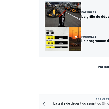
FORMULE 1
La grille de dép
AUTRES CHAMPIONNATS
FORMULE 1
Le programme du
Partag
ARTICLE
La grille de départ du sprint du GP 