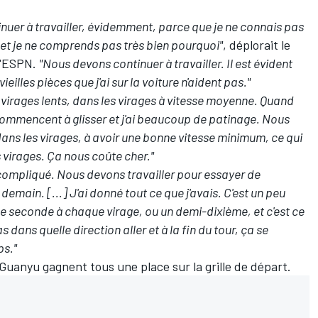
ntinuer à travailler, évidemment, parce que je ne connais pas
n et je ne comprends pas très bien pourquoi"
, déplorait le
 d'ESPN.
"Nous devons continuer à travailler. Il est évident
eilles pièces que j'ai sur la voiture n'aident pas."
 virages lents, dans les virages à vitesse moyenne. Quand
 commencent à glisser et j'ai beaucoup de patinage. Nous
ans les virages, à avoir une bonne vitesse minimum, ce qui
s virages. Ça nous coûte cher."
 compliqué. Nous devons travailler pour essayer de
main. [...] J'ai donné tout ce que j'avais. C'est un peu
de seconde à chaque virage, ou un demi-dixième, et c'est ce
 dans quelle direction aller et à la fin du tour, ça se
ps."
 Guanyu
gagnent tous une place sur la grille de départ.