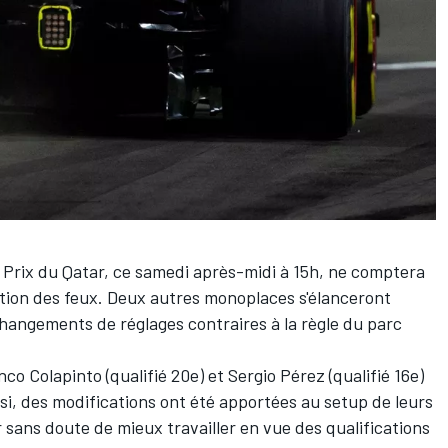
d Prix du Qatar, ce samedi après-midi à 15h, ne comptera
ction des feux. Deux autres monoplaces s'élanceront
changements de réglages contraires à la règle du parc
nco Colapinto
(qualifié 20e) et
Sergio Pérez
(qualifié 16e)
nsi, des modifications ont été apportées au setup de leurs
 sans doute de mieux travailler en vue des qualifications