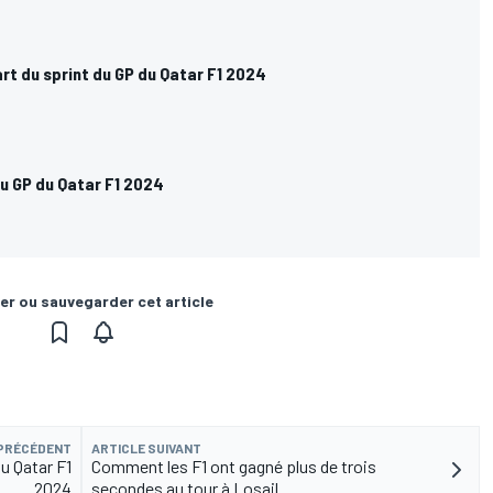
art du sprint du GP du Qatar F1 2024
 GP du Qatar F1 2024
er ou sauvegarder cet article
 PRÉCÉDENT
ARTICLE SUIVANT
du Qatar F1
Comment les F1 ont gagné plus de trois
2024
secondes au tour à Losail