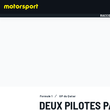
RACCO
FORMULE 1
Formule 1
GP du Qatar
DEUX PILOTES 