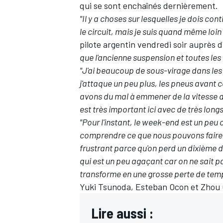
qui se sont enchaînés dernièrement.
"Il y a choses sur lesquelles je dois co
le circuit, mais je suis quand même loi
pilote argentin vendredi soir auprès
que l'ancienne suspension et toutes les vi
"J'ai beaucoup de sous-virage dans les
j'attaque un peu plus, les pneus avant
avons du mal à emmener de la vitesse d
est très important ici avec de très long
"Pour l'instant, le week-end est un peu
comprendre ce que nous pouvons faire de
frustrant parce qu'on perd un dixième 
qui est un peu agaçant car on ne sait pas
transforme en une grosse perte de tem
Yuki Tsunoda
,
Esteban Ocon
et
Zhou
Lire aussi :